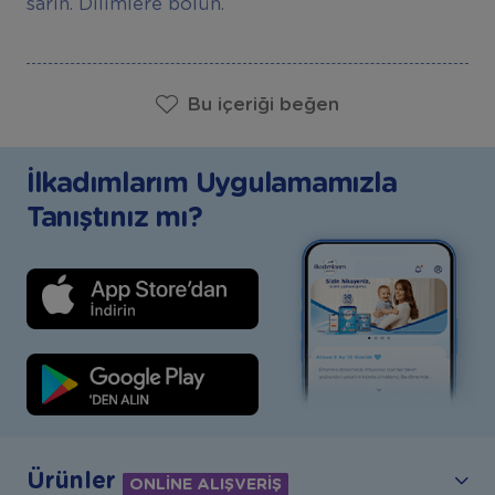
sarın. Dilimlere bölün.
Bu içeriği beğen
İlkadımlarım Uygulamamızla
Tanıştınız mı?
Ürünler
ONLİNE ALIŞVERİŞ