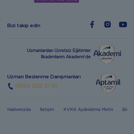
Bizi takip edin
Uzmanlardan Ücretsiz Eğitimler
İlkadımlarım Akademi’de
Uzman Beslenme Danışmanları
0850 202 51 51
Hakkımızda
İletişim
KVKK Aydınlatma Metni
Bilgi