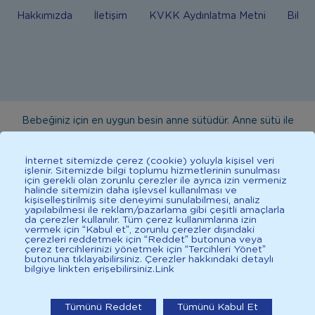
Hakkımızda
İletişim
KVKK Aydınlatma Metni
Bilgi
Bebeğiniz için en uygun besin anne sütüdür. Anne sütü ile
beslenmenin mümkün olmadığı durumlarda doktorunuza
danışınız. Bu sitede yayınlanan bilgiler hekim tavsiyesi
İnternet sitemizde çerez (cookie) yoluyla kişisel veri
işlenir. Sitemizde bilgi toplumu hizmetlerinin sunulması
yerine geçmez. En doğru bilgi için doktorunuza danışınız.
için gerekli olan zorunlu çerezler ile ayrıca izin vermeniz
halinde sitemizin daha işlevsel kullanılması ve
Sağlıklı yaşam için dengeli, çeşitli beslenilmelidir. *D vitamini
kişiselleştirilmiş site deneyimi sunulabilmesi, analiz
çocuklarda bağışıklık sisteminin normal işlevine katkıda
yapılabilmesi ile reklam/pazarlama gibi çeşitli amaçlarla
da çerezler kullanılır. Tüm çerez kullanımlarına izin
bulunur.
vermek için “Kabul et”, zorunlu çerezler dışındaki
çerezleri reddetmek için “Reddet” butonuna veya
çerez tercihlerinizi yönetmek için “Tercihleri Yönet”
butonuna tıklayabilirsiniz. Çerezler hakkındaki detaylı
bilgiye linkten erişebilirsiniz.
Link
İlkadımlarım: Bebek Gelişimi
2025 İlkadımlarım Her Hakkı Saklıdır.
İlkadımlarım'ı uygulamada
Tümünü Reddet
Tümünü Kabul Et