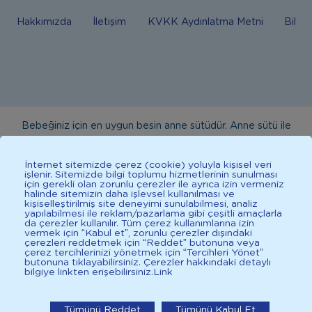
Hakkımızda
İletişim
KVKK Aydınlatma Metni
Bilgi
Bebeğiniz için en uygun besin anne sütüdür. Anne sütü ile
beslenmenin mümkün olmadığı durumlarda doktorunuza
danışınız. Bu sitede yayınlanan bilgiler hekim tavsiyesi
İnternet sitemizde çerez (cookie) yoluyla kişisel veri
işlenir. Sitemizde bilgi toplumu hizmetlerinin sunulması
yerine geçmez. En doğru bilgi için doktorunuza danışınız.
için gerekli olan zorunlu çerezler ile ayrıca izin vermeniz
halinde sitemizin daha işlevsel kullanılması ve
Sağlıklı yaşam için dengeli, çeşitli beslenilmelidir. *D vitamini
kişiselleştirilmiş site deneyimi sunulabilmesi, analiz
çocuklarda bağışıklık sisteminin normal işlevine katkıda
yapılabilmesi ile reklam/pazarlama gibi çeşitli amaçlarla
da çerezler kullanılır. Tüm çerez kullanımlarına izin
bulunur.
vermek için “Kabul et”, zorunlu çerezler dışındaki
çerezleri reddetmek için “Reddet” butonuna veya
çerez tercihlerinizi yönetmek için “Tercihleri Yönet”
butonuna tıklayabilirsiniz. Çerezler hakkındaki detaylı
bilgiye linkten erişebilirsiniz.
Link
İlkadımlarım: Bebek Gelişimi
2025 İlkadımlarım Her Hakkı Saklıdır.
İlkadımlarım'ı uygulamada
Tümünü Reddet
Tümünü Kabul Et