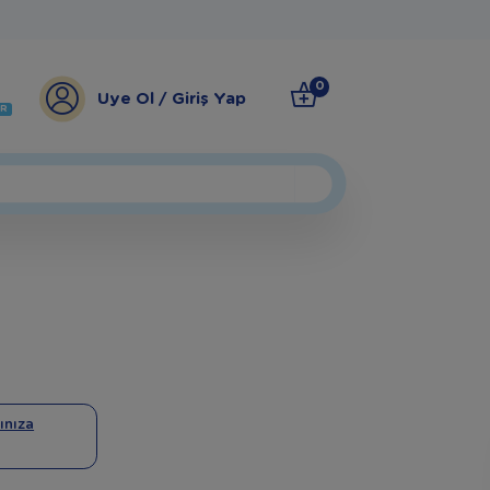
0
Üye Ol / Giriş Yap
ER
ınıza