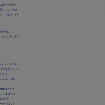
 psikolojik
ler, bünyenin
ut yapısının
irerek
gebelik için
Bunu önlemek
 kalmayacak ve
çeren
k 3 ay için
 beslenme
üt ürünleri
agiller
kuru kayısı