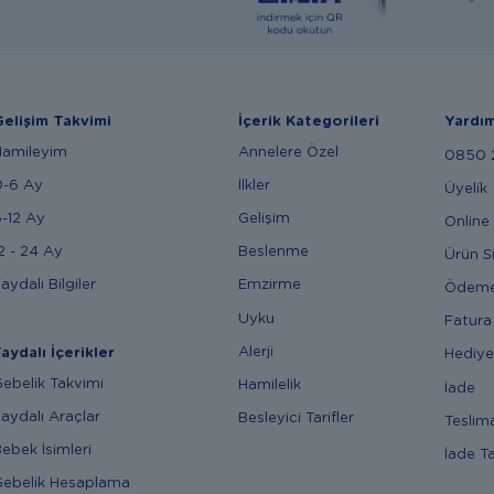
elişim Takvimi
İçerik Kategorileri
Yardı
Hamileyim
Annelere Özel
0850 2
0-6 Ay
İlkler
Üyelik
-12 Ay
Gelişim
Online 
2 - 24 Ay
Beslenme
Ürün S
aydalı Bilgiler
Emzirme
Ödem
Uyku
Fatura
Alerji
aydalı İçerikler
Hediye
ebelik Takvimi
Hamilelik
İade
aydalı Araçlar
Besleyici Tarifler
Teslim
ebek İsimleri
İade T
ebelik Hesaplama