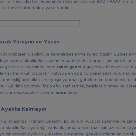
ğer folik asit desteğine erkenden başlanmadıysa 800 – 1000 mg folik
ltivitamin kullanmakta yarar vardır.
larak Yürüyün ve Yüzün
aydan itibaren disiplinli ve dengeli beslenme süreci başlar. Bu besle
loya sebep olabilir. Bu kiloların vücuda yerleşmemesi için hamileler sı
u egzersizler sayesinde, hem
rahat gebelik
geçirmek hem de vücut ağ
nlemek mümkün olacaktır. Haftada en az 2 gün birer saat yürümek, dü
zman eşliğinde pilates ve yoga yapmak gebelere en çok önerilen akti
nur. Ağırlık kaldırmak, fazla efor sarf etmek, bisiklete binmek ve pa
zak durması gereken sporlar arasındadır.
 Ayakta Kalmayın
an pıhtılaşması ihtimali yüksektir. Bu durum vücutta şişkinliğe ve z
ep olabilir. Baskıya bağlı varis oluşumunu azaltmak için uzun süre ay
 dinlenirken ayakları yüksekte tutmak bu gibi durumların en pratik