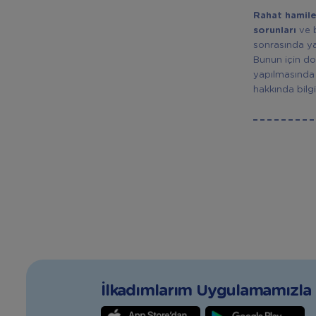
Rahat hamile
sorunları
ve b
sonrasında ya
Bunun için do
yapılmasında 
hakkında bilg
İlkadımlarım Uygulamamızla T