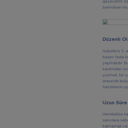
geçecektir. E
barındıran mu
Düzenli O
Gebelikte 3. 
bazen fazla ki
yapmalıdır. B
kasılmaları ö
yüzmek, bir u
arasında bulu
hamilelerin u
Uzun Süre
Hamilelikte k
sancılara seb
kalmamak veya