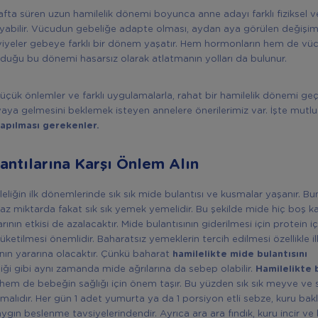
afta süren uzun hamilelik dönemi boyunca anne adayı farklı fiziksel ve
yabilir. Vücudun gebeliğe adapte olması, aydan aya görülen değişim
viyeler gebeye farklı bir dönem yaşatır. Hem hormonların hem de vüc
duğu bu dönemi hasarsız olarak atlatmanın yolları da bulunur.
küçük önlemler ve farklı uygulamalarla, rahat bir hamilelik dönemi geç
ya gelmesini beklemek isteyen annelere önerilerimiz var. İşte mutlu 
yapılması gerekenler.
antılarına Karşı Önlem Alın
ileliğin ilk dönemlerinde sık sık mide bulantısı ve kusmalar yaşanır. 
r az miktarda fakat sık sık yemek yemelidir. Bu şekilde mide hiç boş
rının etkisi de azalacaktır. Mide bulantısının giderilmesi için protein i
tüketilmesi önemlidir. Baharatsız yemeklerin tercih edilmesi özellikle il
nın yararına olacaktır. Çünkü baharat
hamilelikte mide bulantısını
iği gibi aynı zamanda mide ağrılarına da sebep olabilir.
Hamilelikte
em de bebeğin sağlığı için önem taşır. Bu yüzden sık sık meyve ve s
malıdır. Her gün 1 adet yumurta ya da 1 porsiyon etli sebze, kuru bakl
ygın beslenme tavsiyelerindendir. Ayrıca ara ara fındık, kuru incir ve 