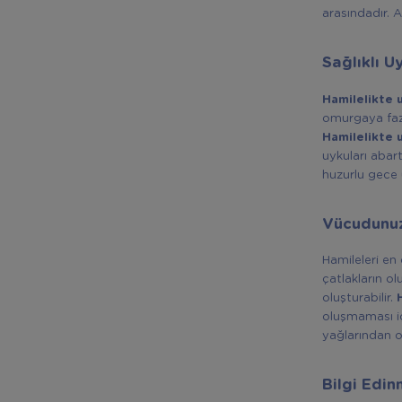
arasındadır. 
Sağlıklı U
Hamilelikte 
omurgaya fazla
Hamilelikte
uykuları abar
huzurlu gece 
Vücudunuz
Hamileleri en 
çatlakların o
oluşturabilir.
oluşmaması içi
yağlarından ol
Bilgi Edi