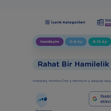
Onl
İçerik Kategorileri
ÜRÜ
Hamileyim
0-6 Ay
6-12 Ay
Rahat Bir Hamilelik
Anasayfa
Annelere Özel
Hamileyim
Rahat Bir Hami
İlkadı
ekleyi