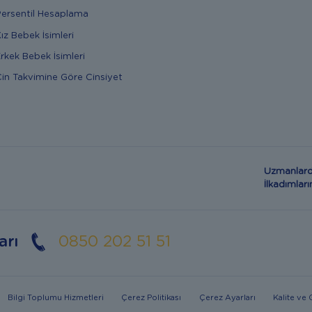
ersentil Hesaplama
ız Bebek İsimleri
rkek Bebek İsimleri
in Takvimine Göre Cinsiyet
Uzmanlard
İlkadımla
arı
0850 202 51 51
Bilgi Toplumu Hizmetleri
Çerez Politikası
Çerez Ayarları
Kalite ve