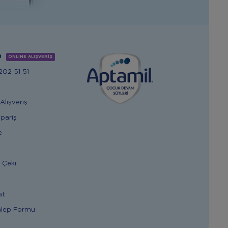
m
ONLİNE ALIŞVERİŞ
02 51 51
Alışveriş
ipariş
e
 Çeki
at
alep Formu