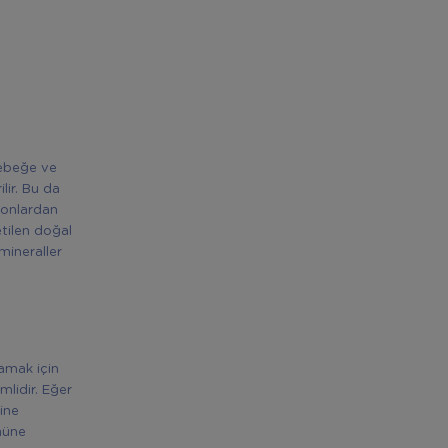
bebeğe ve
lir. Bu da
iyonlardan
etilen doğal
mineraller
lamak için
mlidir. Eğer
sine
nüne