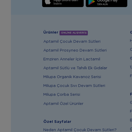
Ürünler
G
ONLİNE ALIŞVERİŞ
Aptamil Çocuk Devam Sütleri
Aptamil Prosyneo Devam Sütleri
6
Emziren Anneler İçin Lactamil
1
Aptamil Sütlü ve Tahıllı Ek Gıdalar
F
Milupa Organik Kavanoz Serisi
Milupa Çocuk Sıvı Devam Sütleri
F
Milupa Çorba Serisi
G
Aptamil Özel Ürünler
F
B
Özel Sayfalar
G
Neden Aptamil Çocuk Devam Sütleri?