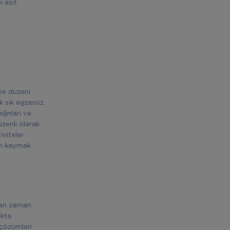
 asit
nme düzeni
k sık egzersiz
rıları ve
zenli olarak
viteler
ten kaymak
aman zaman
akta
 çözümleri