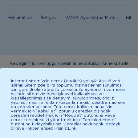
Hakkımızda
İletişim
KVKK Aydınlatma Metni
Bilgi
Bebeğiniz için en uygun besin anne sütüdür. Anne sütü ile
beslenmenin mümkün olmadığı durumlarda doktorunuza
danışınız. Bu sitede yayınlanan bilgiler hekim tavsiyesi
İnternet sitemizde çerez (cookie) yoluyla kişisel veri
işlenir. Sitemizde bilgi toplumu hizmetlerinin sunulması
yerine geçmez. En doğru bilgi için doktorunuza danışınız.
için gerekli olan zorunlu çerezler ile ayrıca izin vermeniz
halinde sitemizin daha işlevsel kullanılması ve
Sağlıklı yaşam için dengeli, çeşitli beslenilmelidir. *D vitamini
kişiselleştirilmiş site deneyimi sunulabilmesi, analiz
çocuklarda bağışıklık sisteminin normal işlevine katkıda
yapılabilmesi ile reklam/pazarlama gibi çeşitli amaçlarla
da çerezler kullanılır. Tüm çerez kullanımlarına izin
bulunur.
vermek için “Kabul et”, zorunlu çerezler dışındaki
çerezleri reddetmek için “Reddet” butonuna veya
çerez tercihlerinizi yönetmek için “Tercihleri Yönet”
butonuna tıklayabilirsiniz. Çerezler hakkındaki detaylı
bilgiye linkten erişebilirsiniz.
Link
İlkadımlarım: Bebek Gelişimi
2025 İlkadımlarım Her Hakkı Saklıdır.