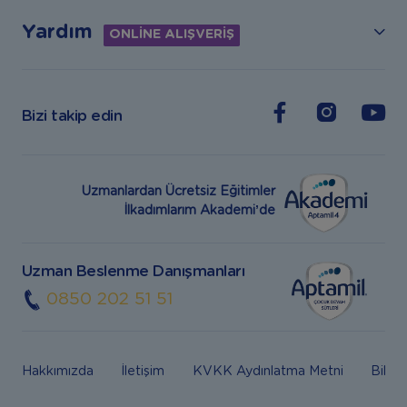
Yardım
ONLİNE ALIŞVERİŞ
Bizi takip edin
Uzmanlardan Ücretsiz Eğitimler
İlkadımlarım Akademi’de
Uzman Beslenme Danışmanları
0850 202 51 51
Hakkımızda
İletişim
KVKK Aydınlatma Metni
Bilgi