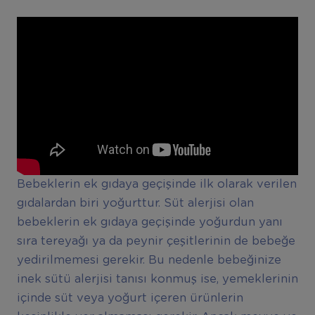
Bebeklerin ek gıdaya geçişinde ilk olarak verilen
gıdalardan biri yoğurttur. Süt alerjisi olan
bebeklerin ek gıdaya geçişinde yoğurdun yanı
sıra tereyağı ya da peynir çeşitlerinin de bebeğe
yedirilmemesi gerekir. Bu nedenle bebeğinize
inek sütü alerjisi tanısı konmuş ise, yemeklerinin
içinde süt veya yoğurt içeren ürünlerin