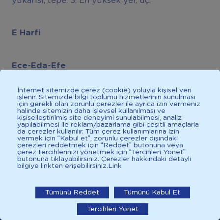
yukarısı, tepe. 3. En yüksek yer, uç.
E Harfi
Ece-Eda-Efe
İnternet sitemizde çerez (cookie) yoluyla kişisel veri
işlenir. Sitemizde bilgi toplumu hizmetlerinin sunulması
Ece:
1. Kraliçe. 2. Güzel kadın. 3. Büyük kardeş. 4.
için gerekli olan zorunlu çerezler ile ayrıca izin vermeniz
halinde sitemizin daha işlevsel kullanılması ve
Ana.
kişiselleştirilmiş site deneyimi sunulabilmesi, analiz
yapılabilmesi ile reklam/pazarlama gibi çeşitli amaçlarla
da çerezler kullanılır. Tüm çerez kullanımlarına izin
vermek için “Kabul et”, zorunlu çerezler dışındaki
Eda:
1. Davranış, tavır. 2. Naz, işve.
çerezleri reddetmek için “Reddet” butonuna veya
çerez tercihlerinizi yönetmek için “Tercihleri Yönet”
butonuna tıklayabilirsiniz. Çerezler hakkındaki detaylı
bilgiye linkten erişebilirsiniz.
Link
İlkadımlarım: Bebek Gelişimi
Efe:
1. Batı Anadolu köy yiğidi. 2. Ağabey.3.
Kabadayı.
İlkadımlarım'ı uygulamada
Tümünü Reddet
Tümünü Kabul Et
Tercihleri Yönet
aç