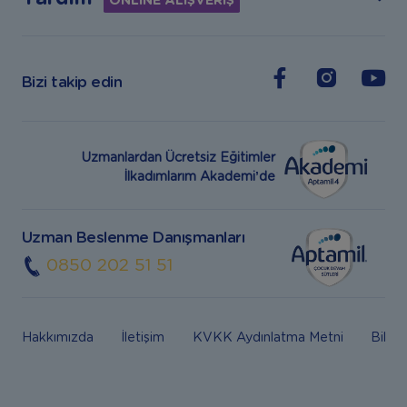
ONLİNE ALIŞVERİŞ
Bizi takip edin
Uzmanlardan Ücretsiz Eğitimler
İlkadımlarım Akademi’de
Uzman Beslenme Danışmanları
0850 202 51 51
Hakkımızda
İletişim
KVKK Aydınlatma Metni
Bilgi