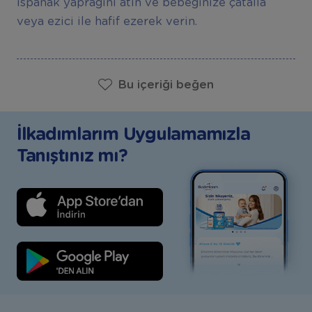
ıspanak yaprağını atın ve bebeğinize çatalla
veya ezici ile hafif ezerek verin.
Bu içeriği beğen
İlkadımlarım Uygulamamızla
Tanıştınız mı?