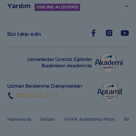
Yardım
ONLİNE ALIŞVERİŞ
Bizi takip edin
Uzmanlardan Ücretsiz Eğitimler
İlkadımlarım Akademi’de
Uzman Beslenme Danışmanları
0850 202 51 51
Hakkımızda
İletişim
KVKK Aydınlatma Metni
Bilgi