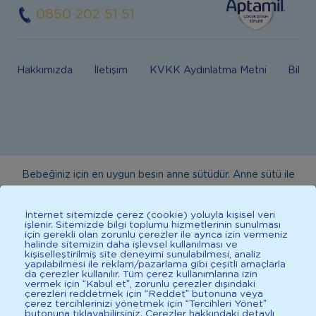
0850 202 51 51
Hakkımızda
İletişim
KVKK Aydınlatma Metni
Bilgi
Bebeğiniz için en uygun besin anne sütüdür. Anne sütü ile
beslenmenin mümkün olmadığı durumlarda doktorunuza
danışınız. Bu sitede yayınlanan bilgiler hekim tavsiyesi
İnternet sitemizde çerez (cookie) yoluyla kişisel veri
işlenir. Sitemizde bilgi toplumu hizmetlerinin sunulması
yerine geçmez. En doğru bilgi için doktorunuza danışınız.
için gerekli olan zorunlu çerezler ile ayrıca izin vermeniz
halinde sitemizin daha işlevsel kullanılması ve
Sağlıklı yaşam için dengeli, çeşitli beslenilmelidir. *D vitamini
kişiselleştirilmiş site deneyimi sunulabilmesi, analiz
çocuklarda bağışıklık sisteminin normal işlevine katkıda
yapılabilmesi ile reklam/pazarlama gibi çeşitli amaçlarla
da çerezler kullanılır. Tüm çerez kullanımlarına izin
bulunur.
vermek için “Kabul et”, zorunlu çerezler dışındaki
çerezleri reddetmek için “Reddet” butonuna veya
çerez tercihlerinizi yönetmek için “Tercihleri Yönet”
butonuna tıklayabilirsiniz. Çerezler hakkındaki detaylı