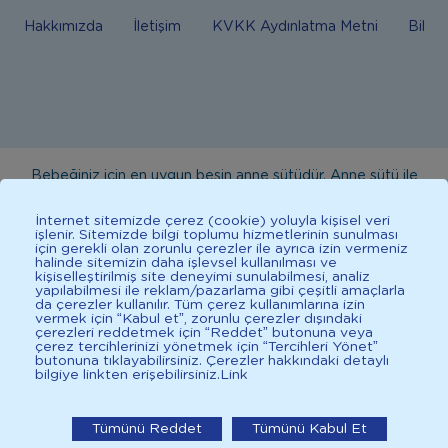
Hakkımızda
İletişim
KVKK Aydınlatma Metni
Bilgi
Bebeğiniz için en uygun besin anne sütüdür. Anne sütü ile
beslenmenin mümkün olmadığı durumlarda doktorunuza
İnternet sitemizde çerez (cookie) yoluyla kişisel veri
danışınız. Bu sitede yayınlanan bilgiler hekim tavsiyesi
işlenir. Sitemizde bilgi toplumu hizmetlerinin sunulması
için gerekli olan zorunlu çerezler ile ayrıca izin vermeniz
yerine geçmez. En doğru bilgi için doktorunuza danışınız.
halinde sitemizin daha işlevsel kullanılması ve
Sağlıklı yaşam için dengeli, çeşitli beslenilmelidir. *D vitamini
kişiselleştirilmiş site deneyimi sunulabilmesi, analiz
yapılabilmesi ile reklam/pazarlama gibi çeşitli amaçlarla
çocuklarda bağışıklık sisteminin normal işlevine katkıda
da çerezler kullanılır. Tüm çerez kullanımlarına izin
vermek için “Kabul et”, zorunlu çerezler dışındaki
bulunur.
çerezleri reddetmek için “Reddet” butonuna veya
çerez tercihlerinizi yönetmek için “Tercihleri Yönet”
butonuna tıklayabilirsiniz. Çerezler hakkındaki detaylı
bilgiye linkten erişebilirsiniz.
Link
İlkadımlarım: Bebek Gelişimi
2025 İlkadımlarım Her Hakkı Saklıdır.
İlkadımlarım'ı uygulamada
Tümünü Reddet
Tümünü Kabul Et