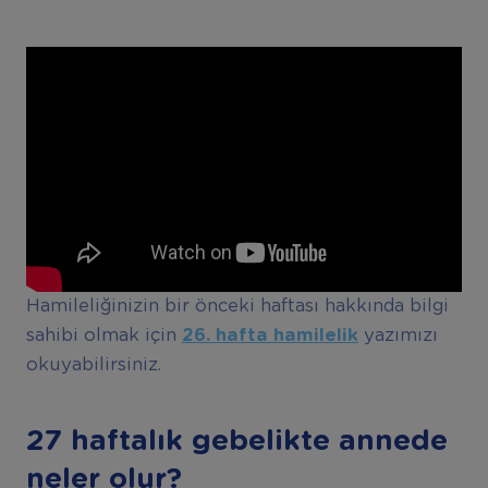
Hamileliğinizin bir önceki haftası hakkında bilgi
sahibi olmak için
26. hafta hamilelik
yazımızı
okuyabilirsiniz.
27 haftalık gebelikte annede
neler olur?