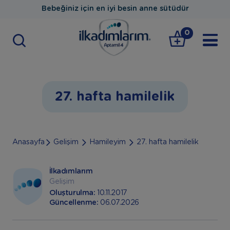
Bebeğiniz için en iyi besin anne sütüdür
0
27. hafta hamilelik
Anasayfa
Gelişim
Hamileyim
27. hafta hamilelik
İlkadımlarım
Gelişim
Oluşturulma:
10.11.2017
Güncellenme:
06.07.2026