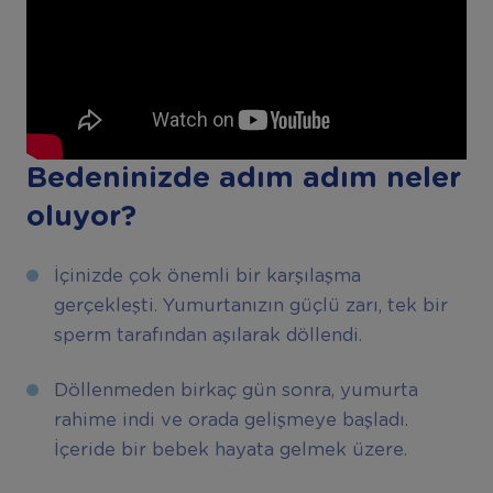
Bedeninizde adım adım neler
oluyor?
İçinizde çok önemli bir karşılaşma
gerçekleşti. Yumurtanızın güçlü zarı, tek bir
sperm tarafından aşılarak döllendi.
Döllenmeden birkaç gün sonra, yumurta
rahime indi ve orada gelişmeye başladı.
İçeride bir bebek hayata gelmek üzere.