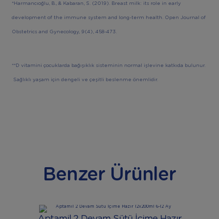
*Harmancıoğlu, B., & Kabaran, S. (2019). Breast milk: its role in early
development of the immune system and long-term health. Open Journal of
Obstetrics and Gynecology, 9(4), 458-473.
**D vitamini çocuklarda bağışıklık sisteminin normal işlevine katkıda bulunur.
Sağlıklı yaşam için dengeli ve çeşitli beslenme önemlidir.
Benzer Ürünler
Aptamil 2 Devam Sütü İçime Hazır