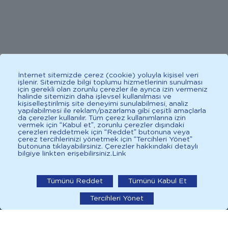
Bebeğiniz için en uygun besin anne sütüdür. Anne sütü ile
İnternet sitemizde çerez (cookie) yoluyla kişisel veri
beslenmenin mümkün olmadığı durumlarda doktorunuza
işlenir. Sitemizde bilgi toplumu hizmetlerinin sunulması
için gerekli olan zorunlu çerezler ile ayrıca izin vermeniz
danışınız. Bu sitede yayınlanan bilgiler hekim tavsiyesi
halinde sitemizin daha işlevsel kullanılması ve
kişiselleştirilmiş site deneyimi sunulabilmesi, analiz
yerine geçmez. En doğru bilgi için doktorunuza danışınız.
yapılabilmesi ile reklam/pazarlama gibi çeşitli amaçlarla
da çerezler kullanılır. Tüm çerez kullanımlarına izin
Sağlıklı yaşam için dengeli, çeşitli beslenilmelidir. *D vitamini
vermek için “Kabul et”, zorunlu çerezler dışındaki
ÜCRETSİZ KARGO
çocuklarda bağışıklık sisteminin normal işlevine katkıda
Sepete Ekle
çerezleri reddetmek için “Reddet” butonuna veya
çerez tercihlerinizi yönetmek için “Tercihleri Yönet”
bulunur.
butonuna tıklayabilirsiniz. Çerezler hakkındaki detaylı
bilgiye linkten erişebilirsiniz.
Link
İlkadımlarım: Bebek Gelişimi
İlkadımlarım'ı uygulamada
Tümünü Reddet
Tümünü Kabul Et
2025 İlkadımlarım Her Hakkı Saklıdır.
Tercihleri Yönet
aç