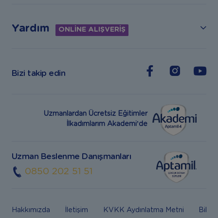
Yardım
ONLİNE ALIŞVERİŞ
Bizi takip edin
Uzmanlardan Ücretsiz Eğitimler
İlkadımlarım Akademi’de
Uzman Beslenme Danışmanları
0850 202 51 51
Hakkımızda
İletişim
KVKK Aydınlatma Metni
Bilgi