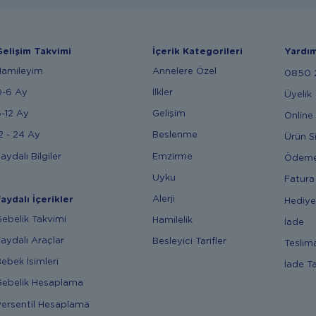
elişim Takvimi
İçerik Kategorileri
Yardı
Hamileyim
Annelere Özel
0850 2
0-6 Ay
İlkler
Üyelik
-12 Ay
Gelişim
Online 
2 - 24 Ay
Beslenme
Ürün S
aydalı Bilgiler
Emzirme
Ödem
Uyku
Fatura
Alerji
aydalı İçerikler
Hediye
ebelik Takvimi
Hamilelik
İade
aydalı Araçlar
Besleyici Tarifler
Teslim
ebek İsimleri
İade T
ebelik Hesaplama
ersentil Hesaplama