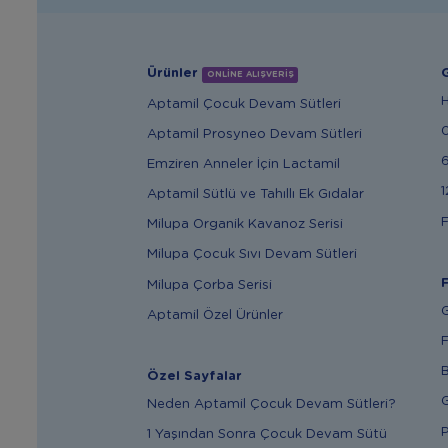
Ürünler
G
ONLİNE ALIŞVERİŞ
Aptamil Çocuk Devam Sütleri
Aptamil Prosyneo Devam Sütleri
6
Emziren Anneler İçin Lactamil
1
Aptamil Sütlü ve Tahıllı Ek Gıdalar
F
Milupa Organik Kavanoz Serisi
Milupa Çocuk Sıvı Devam Sütleri
F
Milupa Çorba Serisi
G
Aptamil Özel Ürünler
F
B
Özel Sayfalar
G
Neden Aptamil Çocuk Devam Sütleri?
P
1 Yaşından Sonra Çocuk Devam Sütü