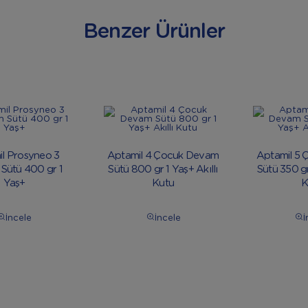
Benzer Ürünler
l Prosyneo 3
Aptamil 4 Çocuk Devam
Aptamil 5
Sütü 400 gr 1
Sütü 800 gr 1 Yaş+ Akıllı
Sütü 350 gr
Yaş+
Kutu
K
İncele
İncele
İ