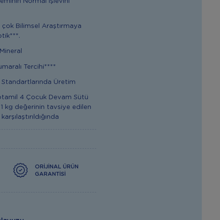
teminin Normal İşlevini
 çok Bilimsel Araştırmaya
tik***.
 Mineral
umaralı Tercihi****
e Standartlarında Üretim
ptamil 4 Çocuk Devam Sütü
 kg değerinin tavsiye edilen
e karşılaştırıldığında
ORIJINAL ÜRÜN
GARANTISI