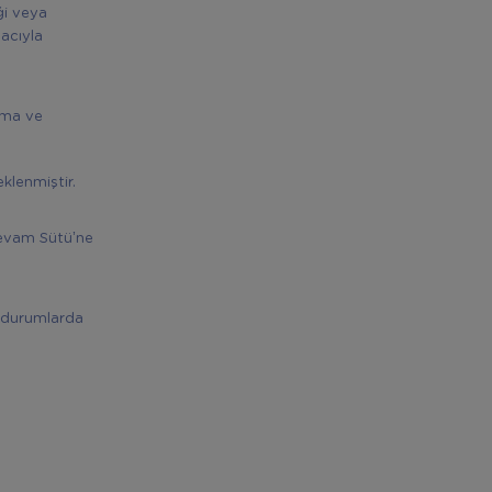
ği veya
acıyla
ama ve
eklenmiştir.
Devam Sütü’ne
ı durumlarda