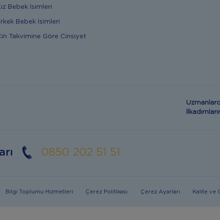
ız Bebek İsimleri
rkek Bebek İsimleri
in Takvimine Göre Cinsiyet
Uzmanlard
İlkadımla
arı
0850 202 51 51
Bilgi Toplumu Hizmetleri
Çerez Politikası
Çerez Ayarları
Kalite ve