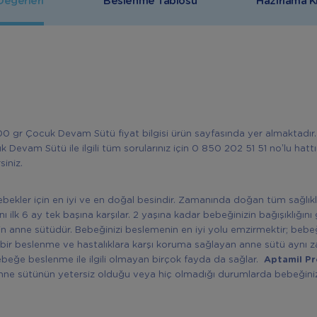
Değerleri
Beslenme
Tablosu
Hazırlama
K
00 gr Çocuk Devam Sütü fiyat bilgisi ürün sayfasında yer almaktadır
 Devam Sütü ile ilgili tüm sorularınız için 0 850 202 51 51 no’lu hatt
siniz.
bekler için en iyi ve en doğal besindir. Zamanında doğan tüm sağlıkl
nı ilk 6 ay tek başına karşılar. 2 yaşına kadar bebeğinizin bağışıklığın
n anne sütüdür. Bebeğinizi beslemenin en iyi yolu emzirmektir; bebeğ
i bir beslenme ve hastalıklara karşı koruma sağlayan anne sütü aynı
beğe beslenme ile ilgili olmayan birçok fayda da sağlar.
Aptamil Pr
anne sütünün yetersiz olduğu veya hiç olmadığı durumlarda bebeğini