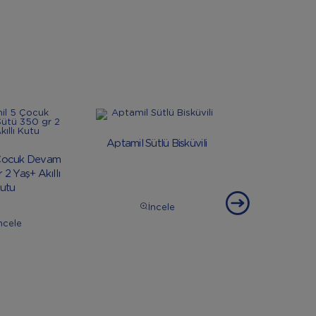
Aptamil Sütlü Bisküvili
Aptamil Sütl
 Çocuk Devam
 2 Yaş+ Akıllı
utu
İncele
İnc
ncele