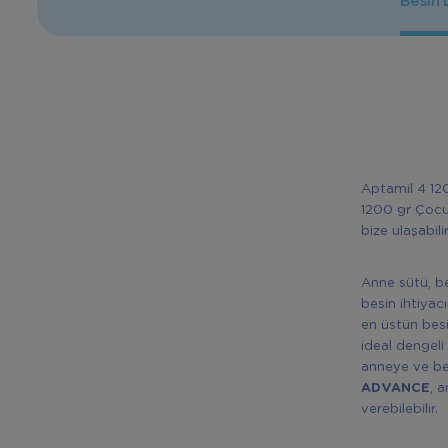
Besin
Aptamil 4 12
1200 gr Çocuk
bize ulaşabilir
Anne sütü, be
besin ihtiyacı
en üstün besi
ideal dengel
anneye ve be
ADVANCE
, 
verebilebilir.