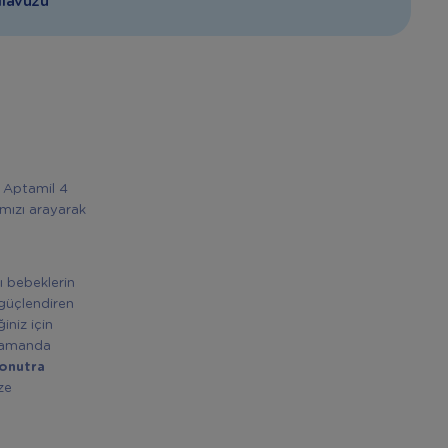
ılavuzu
. Aptamil 4
ımızı arayarak
ı bebeklerin
ı güçlendiren
iniz için
 zamanda
onutra
ze