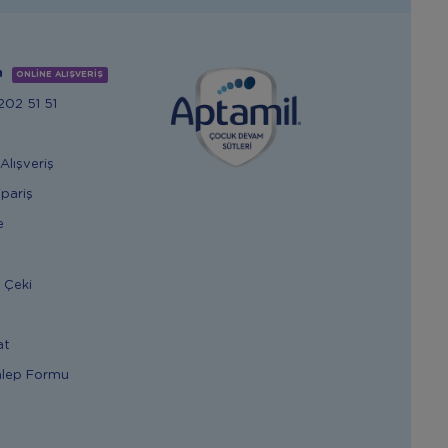
m
ONLİNE ALIŞVERİŞ
02 51 51
Alışveriş
ipariş
e
 Çeki
at
alep Formu