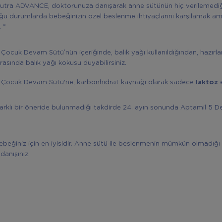
utra ADVANCE, doktorunuza danışarak anne sütünün hiç verilemedi
ğu durumlarda bebeğinizin özel beslenme ihtiyaçlarını karşılamak am
. *
Çocuk Devam Sütü’nün içeriğinde, balık yağı kullanıldığından, hazırl
ırasında balık yağı kokusu duyabilirsiniz.
 Çocuk Devam Sütü'ne, karbonhidrat kaynağı olarak sadece
laktoz
arklı bir öneride bulunmadığı takdirde 24. ayın sonunda Aptamil 5 
.
ebeğiniz için en iyisidir. Anne sütü ile beslenmenin mümkün olmadığ
danışınız.