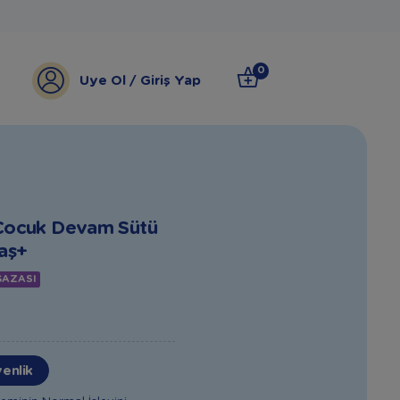
0
Üye Ol / Giriş Yap
Çocuk Devam Sütü
aş+
ĞAZASI
venlik