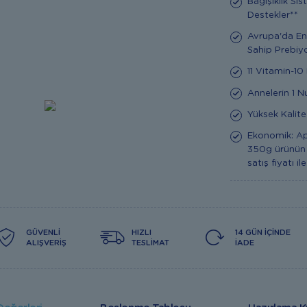
Bağışıklık Sis
Destekler**
Avrupa'da En
Sahip Prebiyo
11 Vitamin-10
Annelerin 1 N
Yüksek Kalit
Ekonomik: A
350g ürünün 1
satış fiyatı il
GÜVENLI
HIZLI
14 GÜN İÇINDE
ALIŞVERIŞ
TESLIMAT
İADE