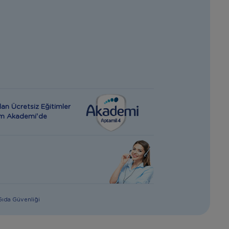
an Ücretsiz Eğitimler
rım Akademi’de
 Gıda Güvenliği