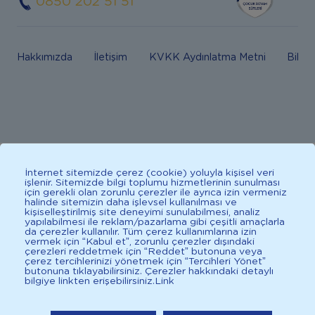
0850 202 51 51
Hakkımızda
İletişim
KVKK Aydınlatma Metni
Bilgi
Bebeğiniz için en uygun besin anne sütüdür. Anne sütü ile
İnternet sitemizde çerez (cookie) yoluyla kişisel veri
beslenmenin mümkün olmadığı durumlarda doktorunuza
işlenir. Sitemizde bilgi toplumu hizmetlerinin sunulması
için gerekli olan zorunlu çerezler ile ayrıca izin vermeniz
danışınız. Bu sitede yayınlanan bilgiler hekim tavsiyesi
halinde sitemizin daha işlevsel kullanılması ve
kişiselleştirilmiş site deneyimi sunulabilmesi, analiz
yerine geçmez. En doğru bilgi için doktorunuza danışınız.
yapılabilmesi ile reklam/pazarlama gibi çeşitli amaçlarla
da çerezler kullanılır. Tüm çerez kullanımlarına izin
Sağlıklı yaşam için dengeli, çeşitli beslenilmelidir. *D vitamini
vermek için “Kabul et”, zorunlu çerezler dışındaki
ÜCRETSİZ KARGO
çocuklarda bağışıklık sisteminin normal işlevine katkıda
Sepete Ekle
çerezleri reddetmek için “Reddet” butonuna veya
çerez tercihlerinizi yönetmek için “Tercihleri Yönet”
bulunur.
butonuna tıklayabilirsiniz. Çerezler hakkındaki detaylı
bilgiye linkten erişebilirsiniz.
Link
İlkadımlarım: Bebek Gelişimi