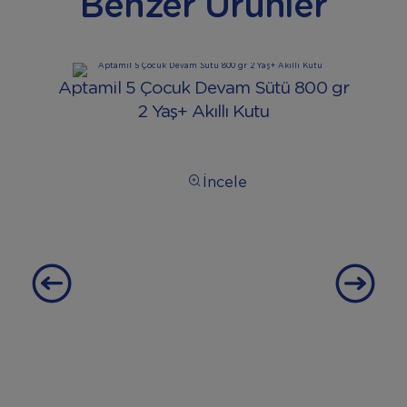
Benzer Ürünler
Ap
Aptamil 5 Çocuk Devam Sütü 800 gr
2 Yaş+ Akıllı Kutu
İncele