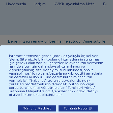
Hakkımızda
İletişim
KVKK Aydınlatma Metni
Bilgi
Bebeğiniz için en uygun besin anne sütüdür. Anne sütü ile
beslenmenin mümkün olmadığı durumlarda doktorunuza
danışınız. Bu sitede yayınlanan bilgiler hekim tavsiyesi
İnternet sitemizde çerez (cookie) yoluyla kişisel veri
işlenir. Sitemizde bilgi toplumu hizmetlerinin sunulması
yerine geçmez. En doğru bilgi için doktorunuza danışınız.
için gerekli olan zorunlu çerezler ile ayrıca izin vermeniz
halinde sitemizin daha işlevsel kullanılması ve
Sağlıklı yaşam için dengeli, çeşitli beslenilmelidir. *D vitamini
kişiselleştirilmiş site deneyimi sunulabilmesi, analiz
çocuklarda bağışıklık sisteminin normal işlevine katkıda
yapılabilmesi ile reklam/pazarlama gibi çeşitli amaçlarla
da çerezler kullanılır. Tüm çerez kullanımlarına izin
bulunur.
vermek için “Kabul et”, zorunlu çerezler dışındaki
çerezleri reddetmek için “Reddet” butonuna veya
çerez tercihlerinizi yönetmek için “Tercihleri Yönet”
butonuna tıklayabilirsiniz. Çerezler hakkındaki detaylı
bilgiye linkten erişebilirsiniz.
Link
İlkadımlarım: Bebek Gelişimi
2025 İlkadımlarım Her Hakkı Saklıdır.
İlkadımlarım'ı uygulamada
Tümünü Reddet
Tümünü Kabul Et