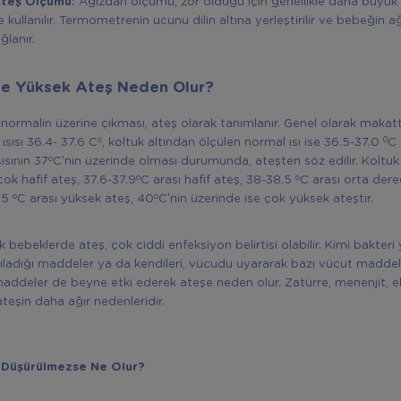
Ateş Ölçümü:
Ağızdan ölçümü, zor olduğu için genellikle daha büyük
kullanılır. Termometrenin ucunu dilin altına yerleştirilir ve bebeğin ağ
ğlanır.
e Yüksek Ateş Neden Olur?
n normalin üzerine çıkması, ateş olarak tanımlanır. Genel olarak makat
0
sısı 36.4- 37.6 Cº, koltuk altından ölçülen normal ısı ise 36.5-37.0
C 
o
sısının 37
C’nin üzerinde olması durumunda, ateşten söz edilir. Koltuk al
o
o
çok hafif ateş, 37.6-37.9
C arası hafif ateş, 38-38.5
C arası orta der
o
o
9.5
C arası yüksek ateş, 40
C’nin üzerinde ise çok yüksek ateştir.
 bebeklerde ateş, çok ciddi enfeksiyon belirtisi olabilir. Kimi bakteri
lgıladığı maddeler ya da kendileri, vücudu uyararak bazı vücut maddele
maddeler de beyne etki ederek ateşe neden olur. Zatürre, menenjit, 
 ateşin daha ağır nedenleridir.
 Düşürülmezse Ne Olur?