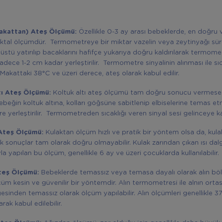
akattan) Ateş Ölçümü:
Özellikle 0-3 ay arası bebeklerde, en doğru v
ktal ölçümdür. Termometreye bir miktar vazelin veya zeytinyağı sü
 üstü yatırılıp bacaklarını hafifçe yukarıya doğru kaldırılarak termom
dece 1-2 cm kadar yerleştirilir. Termometre sinyalinin alınması ile sıc
 Makattaki 38°C ve üzeri derece, ateş olarak kabul edilir.
tı Ateş Ölçümü:
Koltuk altı ateş ölçümü tam doğru sonucu vermese 
Bebeğin koltuk altına, kolları göğsüne sabitlenip elbiselerine temas 
 yerleştirilir. Termometreden sıcaklığı veren sinyal sesi gelinceye ka
Ateş Ölçümü:
Kulaktan ölçüm hızlı ve pratik bir yöntem olsa da, kula
ak sonuçlar tam olarak doğru olmayabilir. Kulak zarından çıkan ısı dalg
a yapılan bu ölçüm, genellikle 6 ay ve üzeri çocuklarda kullanılabilir.
teş Ölçümü:
Bebeklerde temassız veya temasa dayalı olarak alın bö
çüm kesin ve güvenilir bir yöntemdir. Alın termometresi ile alnın ort
esinden temassız olarak ölçüm yapılabilir. Alın ölçümleri genellikle 37
arak kabul edilebilir.