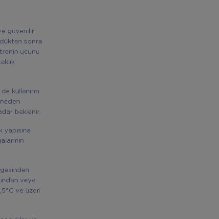
e güvenilir
rdükten sonra
etrenin ucunu
aklık
de kullanımı
etmeden
dar beklenir.
k yapısına
alarının
lgesinden
asından veya
,5°C ve üzeri