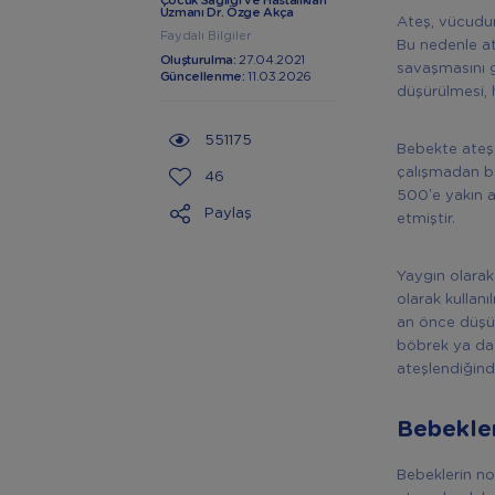
Çocuk Sağlığı ve Hastalıkları
Uzmanı Dr. Özge Akça
Ateş, vücudun 
Faydalı Bilgiler
Bu nedenle ate
Oluşturulma:
27.04.2021
savaşmasını g
Güncellenme:
11.03.2026
düşürülmesi, 
551175
Bebekte ateş 
çalışmadan be
46
500’e yakın a
Paylaş
etmiştir.
Yaygın olarak 
olarak kullan
an önce düşür
böbrek ya da
ateşlendiğin
Bebekle
Bebeklerin no