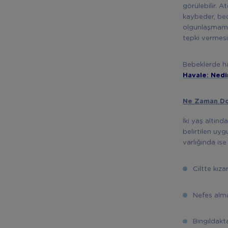
görülebilir. 
kaybeder, bed
olgunlaşmamış
tepki vermesi
Bebeklerde ha
Havale: Nedi
Ne Zaman Do
İki yaş altın
belirtilen uy
varlığında is
Ciltte kıza
Nefes alm
Bıngıldakt