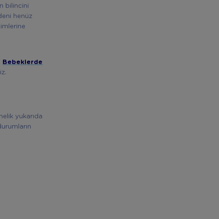
 bilincini
edeni henüz
imlerine
i
Bebeklerde
iz.
elik yukarıda
 durumların