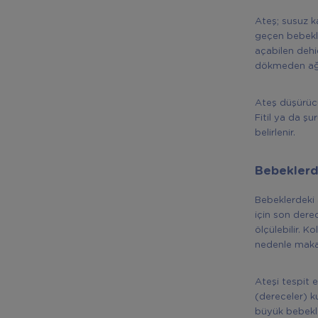
Ateş; susuz k
geçen bebekler
açabilen dehi
dökmeden ağla
Ateş düşürücü 
Fitil ya da ş
belirlenir.
Bebeklerd
Bebeklerdeki 
için son dere
ölçülebilir. K
nedenle maka
Ateşi tespit
(dereceler) k
büyük bebekle