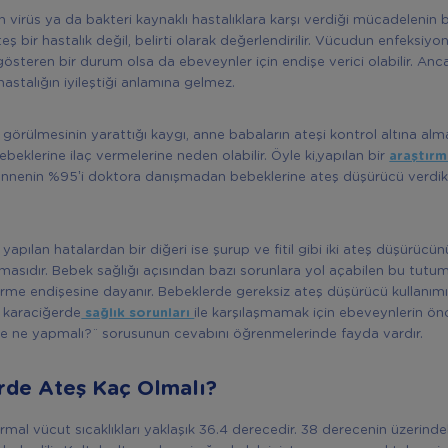
virüs ya da bakteri kaynaklı hastalıklara karşı verdiği mücadelenin bir
ş bir hastalık değil, belirti olarak değerlendirilir. Vücudun enfeksiyon
österen bir durum olsa da ebeveynler için endişe verici olabilir. Anc
hastalığın iyileştiği anlamına gelmez.
görülmesinin yarattığı kaygı, anne babaların ateşi kontrol altına al
beklerine ilaç vermelerine neden olabilir. Öyle ki,yapılan bir
araştır
nnenin %95’i doktora danışmadan bebeklerine ateş düşürücü verdikle
yapılan hatalardan bir diğeri ise şurup ve fitil gibi iki ateş düşürücün
ılmasıdır. Bebek sağlığı açısından bazı sorunlara yol açabilen bu tutum
me endişesine dayanır. Bebeklerde gereksiz ateş düşürücü kullanımı
 karaciğerde
sağlık sorunları
ile karşılaşmamak için ebeveynlerin ön
de ne yapmalı?¨ sorusunun cevabını öğrenmelerinde fayda vardır.
rde Ateş Kaç Olmalı?
rmal vücut sıcaklıkları yaklaşık 36.4 derecedir. 38 derecenin üzerindek