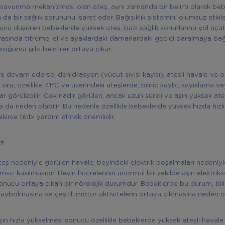
 savunma mekanizması olan ateş, aynı zamanda bir belirti olarak beb
 da bir sağlık sorununu işaret eder. Bağışıklık sistemini olumsuz etki
ü düşüren bebeklerde yüksek ateş, bazı sağlık sorunlarına yol açabi
rasında titreme, el ve ayaklardaki damarlardaki geçici daralmaya bağl
soğuma gibi belirtiler ortaya çıkar.
e devam ederse; dehidrasyon (vücut sıvısı kaybı), ateşli havale ve 
 sıra, özellikle 41°C ve üzerindeki ateşlerde, bilinç kaybı, sayıklama v
r görülebilir. Çok nadir görülen, ancak uzun süreli ve aşırı yüksek ateş
a da neden olabilir. Bu nedenle özellikle bebeklerde yüksek hızda hızl
kirse tıbbi yardım almak önemlidir.
?
eş nedeniyle görülen havale; beyindeki elektrik boşalmaları nedeniy
emsiz kasılmasıdır. Beyin hücrelerinin anormal bir şekilde aşırı elektriks
nucu ortaya çıkan bir nörolojik durumdur. Bebeklerde bu durum, bil
aybolmasına ve çeşitli motor aktivitelerin ortaya çıkmasına neden ola
şin hızla yükselmesi sonucu özellikle bebeklerde yüksek ateşli havale b