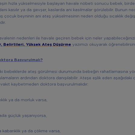
Ateşin hızla yükselmesiyle başlayan havale nöbeti sonucu bebek, birden
eni kasılır ya da gevşer, kaslarda ani kasılmalar görülebilir. Bunun n
 çocuk beyninin ani ateş yükselmesinin neden olduğu sıcaklık değiş
dir.
valenin nedenleri ile havale geçiren bebek için neler yapabileceğiniz
r, Belirtileri, Yüksek Ateş Düşürme
yazımızı okuyarak öğrenebilirsin
ktora Başvurulmalı?
daki bebeklerde ateş görülmesi durumunda bebeğin rahatlamasına yön
gulamaların ardından doktora danışılabilir. Ateşe eşlik eden aşağıdaki
e vakit kaybetmeden doktora başvurulmalıdır:
rıklık ya da morluk varsa,
ada güçlük yaşanıyorsa,
a kabarıklık ya da çökme varsa,