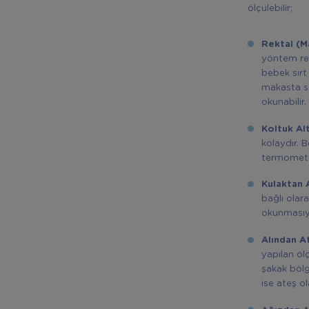
ölçülebilir;
Rektal (M
yöntem re
bebek sırt
makasta sa
okunabilir.
Koltuk Al
kolaydır. 
termometre
Kulaktan 
bağlı olar
okunmasıyl
Alından A
yapılan öl
şakak bölg
ise ateş ol