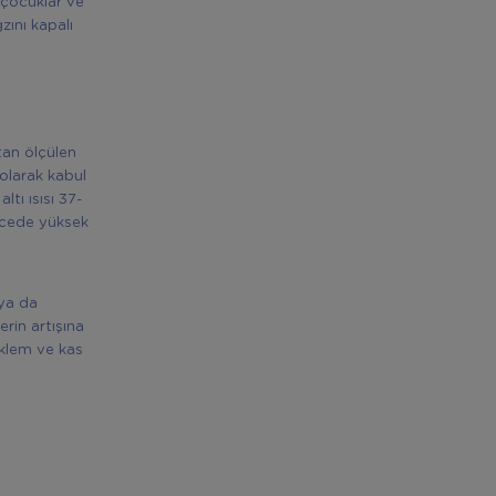
 çocuklar ve
zını kapalı
tan ölçülen
olarak kabul
tı ısısı 37-
ecede yüksek
 ya da
rin artışına
eklem ve kas