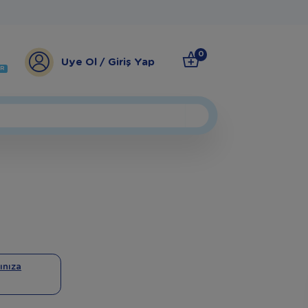
0
Üye Ol / Giriş Yap
ER
ınıza