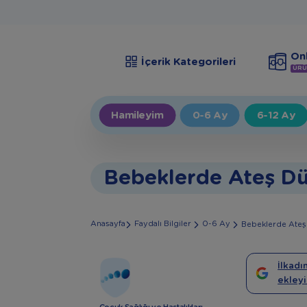
Onl
İçerik Kategorileri
ÜRÜ
Hamileyim
0-6 Ay
6-12 Ay
Bebeklerde Ateş Düş
Anasayfa
Faydalı Bilgiler
0-6 Ay
Bebeklerde Ateş 
İlkadı
ekleyi