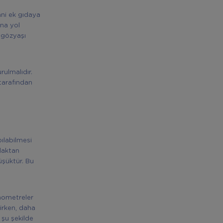
ani ek gıdaya
ına yol
k gözyaşı
rulmalıdır.
tarafından
ılabilmesi
ulaktan
şüktür. Bu
mometreler
irken, daha
 şu şekilde