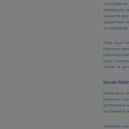
Vücuttaki bir
enfeksiyon ya
savaşma gücün
yükselmesi sı
ve ayaklarda 
Ateş uzun sür
hasarının yanı
halüsinasyonla
beyin hasarın
olmak ve gere
Havale Nedir
Bebeklerde at
kaslarının ist
göstermesi so
kontrolünün k
Genellikle ate