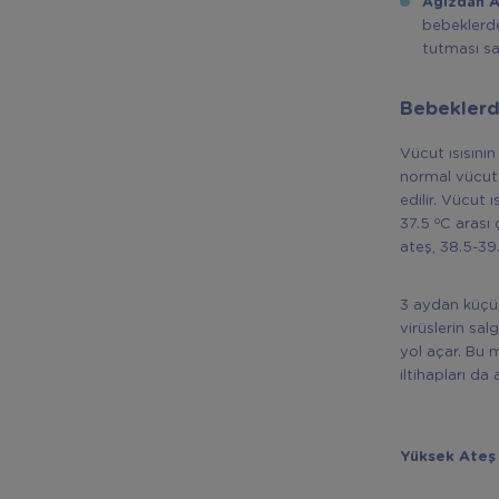
Ağızdan 
bebeklerde 
tutması sa
Bebeklerd
Vücut ısısını
normal vücut ı
edilir. Vücut ı
o
37.5
C arası 
ateş, 38.5-3
3 aydan küçük
virüslerin sa
yol açar. Bu 
iltihapları da
Yüksek Ateş