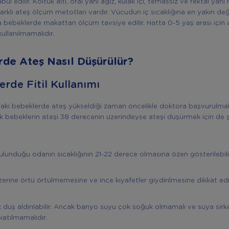
bul edilir. Koltuk altı, oral yani ağız, kulak içi, temassız ve rektal yan
arklı ateş ölçüm metotları vardır. Vücudun iç sıcaklığına en yakın değ
şta bebeklerde makattan ölçüm tavsiye edilir. Hatta 0-5 yaş arası için
ullanılmamalıdır.
de Ateş Nasıl Düşürülür?
daki bebeklerde ateş yükseldiği zaman öncelikle doktora başvurulmalı
k bebeklerin ateşi 38 derecenin üzerindeyse ateşi düşürmek için de
lunduğu odanın sıcaklığının 21-22 derece olmasına özen gösterilebili
erine örtü örtülmemesine ve ince kıyafetler giydirilmesine dikkat edile
k duş aldırılabilir. Ancak banyo suyu çok soğuk olmamalı ve suya sirke
atılmamalıdır.