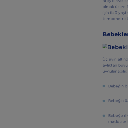
ateş olarak ka
olmak üzere f
için ilk 3 ya
termometre k
Bebekler
Üç ayın altın
aylıktan büyü
uygulanabilir:
Bebeğin bu
Bebeğin üz
Bebeğe ılı
maddeler k