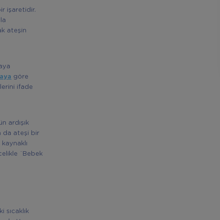
 işaretidir.
la
ak ateşin
maya
maya
göre
rini ifade
ün ardışık
 da ateşi bir
 kaynaklı
celikle ¨Bebek
i sıcaklık