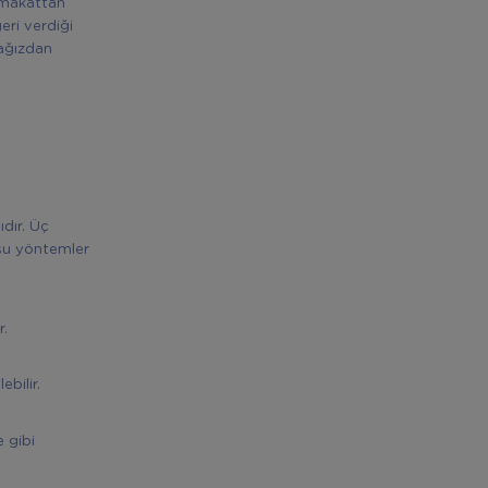
i makattan
eri verdiği
 ağızdan
dır. Üç
 şu yöntemler
r.
bilir.
 gibi