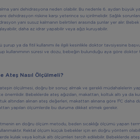
alma yani dehidrasyona neden olabilir. Bu nedenle 6. aydan büyük y
e dehidrasyon riskine karşı yeterince su içirilmelidir. Sağlık sorunlar
drasyon yani susuz kalmanın belirtileri arasında şunlar yer alır: Bebe
yabilir, daha az idrar yapabilir veya ağzı kuruyabilir.
şurup ya da fitil kullanımı ile ilgili kesinlikle doktor tavsiyesine başvu
urup kullanımının süresi ve dozu, bebeğin bulunduğu aya göre doktor 
e Ateş Nasıl Ölçülmeli?
ateşin ölçülmesi, doğru bir sonuç almak ve gerekli müdahalelerin yap
ce önemlidir. Bebeklerde ateş ağızdan, makattan, koltuk altı ya da k
0
oltuk altından alınan ateş değerleri, makattan alınana göre 1
C daha dü
ttan yapılan ölçümlerde bu duruma dikkat etmek gerekir.
 etmenin en doğru ölçüm metodu, beden sıcaklığı ölçümü yapan ter
ullanmaktır. Rektal ölçüm küçük bebekler için en doğru yöntem olabil
rde kulak veya koltuk altı ölçümleri tercih edilebilir. Bebeklerde ateş