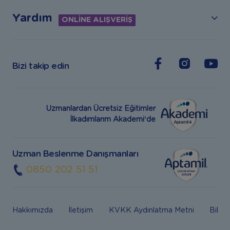
Yardım
ONLİNE ALIŞVERİŞ
Bizi takip edin
Uzmanlardan Ücretsiz Eğitimler
İlkadımlarım Akademi’de
Uzman Beslenme Danışmanları
0850 202 51 51
Hakkımızda
İletişim
KVKK Aydınlatma Metni
Bilgi