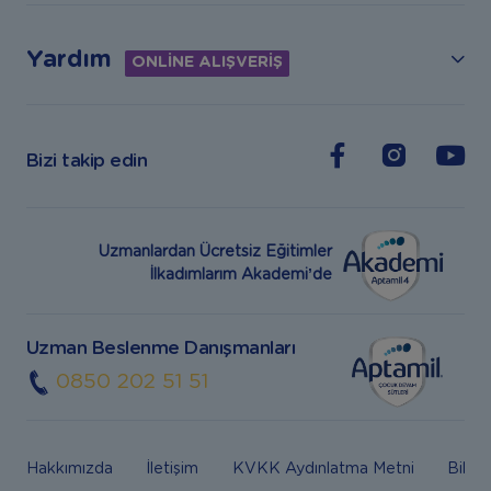
Yardım
ONLİNE ALIŞVERİŞ
Bizi takip edin
Uzmanlardan Ücretsiz Eğitimler
İlkadımlarım Akademi’de
Uzman Beslenme Danışmanları
0850 202 51 51
Hakkımızda
İletişim
KVKK Aydınlatma Metni
Bilgi