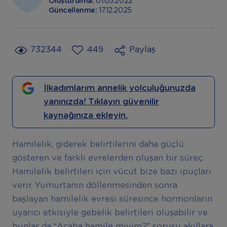
Oluşturulma:
01.05.2022
Güncellenme:
17.12.2025
732344
449
Paylaş
İlkadımlarım annelik yolculuğunuzda
yanınızda! Tıklayın güvenilir
kaynağınıza ekleyin.
Hamilelik, giderek belirtilerini daha güçlü
gösteren ve farklı evrelerden oluşan bir süreç.
Hamilelik belirtileri için vücut bize bazı ipuçları
verir. Yumurtanın döllenmesinden sonra
başlayan hamilelik evresi süresince hormonların
uyarıcı etkisiyle gebelik belirtileri oluşabilir ve
bunlar da “Acaba hamile miyim?” sorusu akıllara