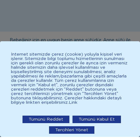
Bebeğiniz için en uygun besin anne sütüdür. Anne sütü ile
beslenmenin mümkün olmadığı durumlarda doktorunuza
İnternet sitemizde çerez (cookie) yoluyla kişisel veri
danışınız. Bu sitede yayınlanan bilgiler hekim tavsiyesi
işlenir. Sitemizde bilgi toplumu hizmetlerinin sunulması
için gerekli olan zorunlu çerezler ile ayrıca izin vermeniz
yerine geçmez. En doğru bilgi için doktorunuza danışınız.
halinde sitemizin daha işlevsel kullanılması ve
Sağlıklı yaşam için dengeli, çeşitli beslenilmelidir. *D vitamini
kişiselleştirilmiş site deneyimi sunulabilmesi, analiz
yapılabilmesi ile reklam/pazarlama gibi çeşitli amaçlarla
çocuklarda bağışıklık sisteminin normal işlevine katkıda
da çerezler kullanılır. Tüm çerez kullanımlarına izin
vermek için “Kabul et”, zorunlu çerezler dışındaki
bulunur.
çerezleri reddetmek için “Reddet” butonuna veya
çerez tercihlerinizi yönetmek için “Tercihleri Yönet”
butonuna tıklayabilirsiniz. Çerezler hakkındaki detaylı
bilgiye linkten erişebilirsiniz.
Link
İlkadımlarım: Bebek Gelişimi
2025 İlkadımlarım Her Hakkı Saklıdır.
İlkadımlarım'ı uygulamada
Tümünü Reddet
Tümünü Kabul Et
Tercihleri Yönet
aç