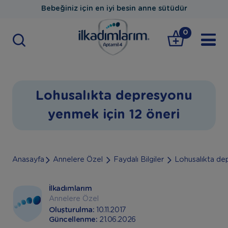
Bebeğiniz için en iyi besin anne sütüdür
0
Lohusalıkta depresyonu
yenmek için 12 öneri
Anasayfa
Annelere Özel
Faydalı Bilgiler
Lohusalıkta de
İlkadımlarım
Annelere Özel
Oluşturulma:
10.11.2017
Güncellenme:
21.06.2026