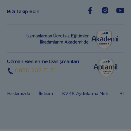
Bizi takip edin
Uzmanlardan Ücretsiz Eğitimler
İlkadımlarım Akademi’de
Uzman Beslenme Danışmanları
0850 202 51 51
Hakkımızda
İletişim
KVKK Aydınlatma Metni
Bilgi