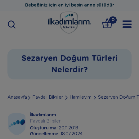
Bebeğiniz için en iyi besin anne sütüdür
0
Sezaryen Doğum Türleri
Nelerdir?
Anasayfa
Faydalı Bilgiler
Hamileyim
Sezaryen Doğum Tür
İlkadımlarım
Faydalı Bilgiler
Oluşturulma:
20.11.2018
Güncellenme:
18.07.2024