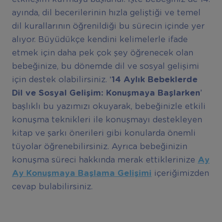
ayında, dil becerilerinin hızla geliştiği ve temel
dil kurallarının öğrenildiği bu sürecin içinde yer
alıyor. Büyüdükçe kendini kelimelerle ifade
etmek için daha pek çok şey öğrenecek olan
bebeğinize, bu dönemde dil ve sosyal gelişimi
için destek olabilirsiniz. ‘
14 Ayl
ı
k Bebeklerde
Dil ve Sosyal Geli
ş
im: Konu
ş
maya Ba
ş
larken’
başlıklı bu yazımızı okuyarak, bebeğinizle etkili
konuşma teknikleri ile konuşmayı destekleyen
kitap ve şarkı önerileri gibi konularda önemli
tüyolar öğrenebilirsiniz. Ayrıca bebeğinizin
konuşma süreci hakkında merak ettiklerinize
Ay
Ay Konu
ş
maya Ba
ş
lama Geli
ş
imi
içeriğimizden
cevap bulabilirsiniz.