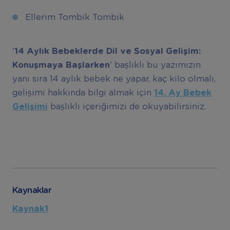
Ellerim Tombik Tombik
‘14 Ayl
ı
k Bebeklerde Dil ve Sosyal Geli
ş
im:
Konu
ş
maya Ba
ş
larken’
başlıklı bu yazımızın
yanı sıra 14 aylık bebek ne yapar, kaç kilo olmalı,
gelişimi hakkında bilgi almak için
14. Ay Bebek
Geli
ş
imi
başlıklı içeriğimizi de okuyabilirsiniz.
Kaynaklar
Kaynak1