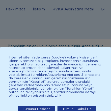
Hakkımızda
İletişim
KVKK Aydınlatma Metni
Bilgi
Bebeğiniz için en uygun besin anne sütüdür. Anne sütü ile
beslenmenin mümkün olmadığı durumlarda doktorunuza
İnternet sitemizde çerez (cookie) yoluyla kişisel veri
danışınız. Bu sitede yayınlanan bilgiler hekim tavsiyesi
işlenir. Sitemizde bilgi toplumu hizmetlerinin sunulması
için gerekli olan zorunlu çerezler ile ayrıca izin vermeniz
yerine geçmez. En doğru bilgi için doktorunuza danışınız.
halinde sitemizin daha işlevsel kullanılması ve
Sağlıklı yaşam için dengeli, çeşitli beslenilmelidir. *D vitamini
kişiselleştirilmiş site deneyimi sunulabilmesi, analiz
yapılabilmesi ile reklam/pazarlama gibi çeşitli amaçlarla
çocuklarda bağışıklık sisteminin normal işlevine katkıda
da çerezler kullanılır. Tüm çerez kullanımlarına izin
vermek için “Kabul et”, zorunlu çerezler dışındaki
bulunur.
çerezleri reddetmek için “Reddet” butonuna veya
çerez tercihlerinizi yönetmek için “Tercihleri Yönet”
butonuna tıklayabilirsiniz. Çerezler hakkındaki detaylı
bilgiye linkten erişebilirsiniz.
Link
İlkadımlarım: Bebek Gelişimi
2025 İlkadımlarım Her Hakkı Saklıdır.
İlkadımlarım'ı uygulamada
Tümünü Reddet
Tümünü Kabul Et