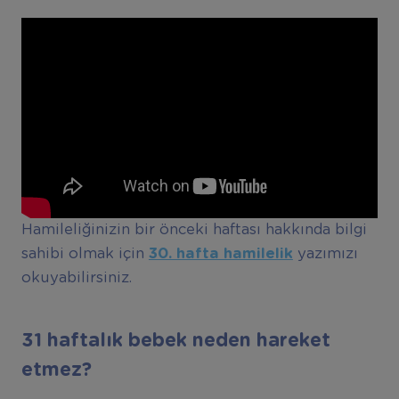
Hamileliğinizin bir önceki haftası hakkında bilgi
sahibi olmak için
30. hafta hamilelik
yazımızı
okuyabilirsiniz.
31 haftalık bebek neden hareket
etmez?