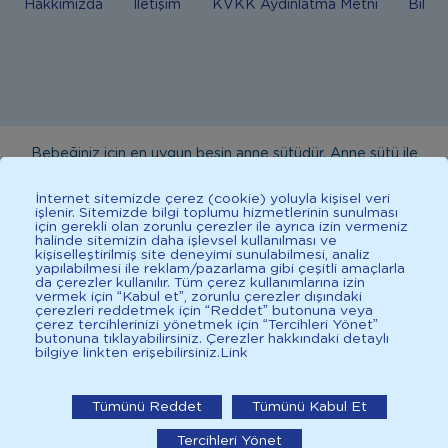
Hakkımızda
İletişim
KVKK Aydınlatma Metni
Bilgi
Bebeğiniz için en uygun besin anne sütüdür. Anne sütü ile
beslenmenin mümkün olmadığı durumlarda doktorunuza
İnternet sitemizde çerez (cookie) yoluyla kişisel veri
danışınız. Bu sitede yayınlanan bilgiler hekim tavsiyesi
işlenir. Sitemizde bilgi toplumu hizmetlerinin sunulması
için gerekli olan zorunlu çerezler ile ayrıca izin vermeniz
yerine geçmez. En doğru bilgi için doktorunuza danışınız.
halinde sitemizin daha işlevsel kullanılması ve
Sağlıklı yaşam için dengeli, çeşitli beslenilmelidir. *D vitamini
kişiselleştirilmiş site deneyimi sunulabilmesi, analiz
yapılabilmesi ile reklam/pazarlama gibi çeşitli amaçlarla
çocuklarda bağışıklık sisteminin normal işlevine katkıda
da çerezler kullanılır. Tüm çerez kullanımlarına izin
vermek için “Kabul et”, zorunlu çerezler dışındaki
bulunur.
çerezleri reddetmek için “Reddet” butonuna veya
çerez tercihlerinizi yönetmek için “Tercihleri Yönet”
butonuna tıklayabilirsiniz. Çerezler hakkındaki detaylı
bilgiye linkten erişebilirsiniz.
Link
İlkadımlarım: Bebek Gelişimi
2025 İlkadımlarım Her Hakkı Saklıdır.
İlkadımlarım'ı uygulamada
Tümünü Reddet
Tümünü Kabul Et
Tercihleri Yönet