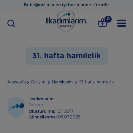
Bebeğiniz için en iyi besin anne sütüdür
0
31. hafta hamilelik
Anasayfa
Gelişim
Hamileyim
31. hafta hamilelik
İlkadımlarım
Gelişim
Oluşturulma:
10.11.2017
Güncellenme:
06.07.2026