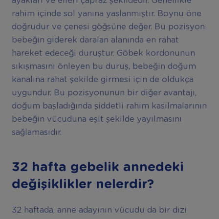
ayakları ve elleri çapraz şekildedir. Genellikle
rahim içinde sol yanına yaslanmıştır. Boynu öne
doğrudur ve çenesi göğsüne değer. Bu pozisyon
bebeğin giderek daralan alanında en rahat
hareket edeceği duruştur. Göbek kordonunun
sıkışmasını önleyen bu duruş, bebeğin doğum
kanalına rahat şekilde girmesi için de oldukça
uygundur. Bu pozisyonunun bir diğer avantajı,
doğum başladığında şiddetli rahim kasılmalarının
bebeğin vücuduna eşit şekilde yayılmasını
sağlamasıdır.
32 hafta gebelik annedeki
de
ğ
i
ş
iklikler nelerdir?
32 haftada, anne adayının vücudu da bir dizi