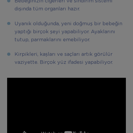
Bebeğinizin ciğerleri ve sindirim sistemi
dışında tüm organları hazır.
Uyanık olduğunda, yeni doğmuş bir bebeğin
yaptığı birçok şeyi yapabiliyor. Ayaklarını
tutup, parmaklarını emebiliyor.
Kirpikleri, kaşları ve saçları artık görülür
vaziyette. Birçok yüz ifadesi yapabiliyor.