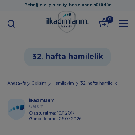
Bebeğiniz için en iyi besin anne sütüdür
0
32. hafta hamilelik
Anasayfa
Gelişim
Hamileyim
32. hafta hamilelik
İlkadımlarım
Gelişim
Oluşturulma:
10.11.2017
Güncellenme:
06.07.2026