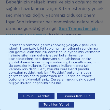
Bebeğinizin gelişebilmesi ve sizin doğuma daha
sağlıklı hazırlanmanız için 3. trimesterde yiyecek
seçimlerinizi doğru yapmanız oldukça önem
taşır. Son trimester beslenmesinde nelere dikkat
etmeniz gerektiğiyle ilgili
Son Trimester
İ
ç
in
Beslenme Program
ı
başlıklı yazımızı
okuyabilirsiniz.
İnternet sitemizde çerez (cookie) yoluyla kişisel veri
işlenir. Sitemizde bilgi toplumu hizmetlerinin sunulması
için gerekli olan zorunlu çerezler ile ayrıca izin vermeniz
halinde sitemizin daha işlevsel kullanılması ve
Not: Bilgi niteliğindedir, daha detaylı bilgi için
kişiselleştirilmiş site deneyimi sunulabilmesi, analiz
yapılabilmesi ile reklam/pazarlama gibi çeşitli amaçlarla
doktorunuza danışınız.
da çerezler kullanılır. Tüm çerez kullanımlarına izin
vermek için “Kabul et”, zorunlu çerezler dışındaki
çerezleri reddetmek için “Reddet” butonuna veya
çerez tercihlerinizi yönetmek için “Tercihleri Yönet”
butonuna tıklayabilirsiniz. Çerezler hakkındaki detaylı
Hamileliğinizin bir sonraki haftası hakkında bilgi
bilgiye linkten erişebilirsiniz.
Link
İlkadımlarım: Bebek Gelişimi
sahibi olmak için
33. hafta hamilelik
yazımızı
okuyabilirsiniz.
İlkadımlarım'ı uygulamada
Tümünü Reddet
Tümünü Kabul Et
Tercihleri Yönet
aç