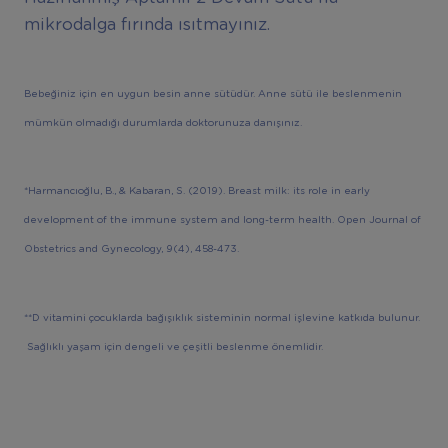
mikrodalga fırında ısıtmayınız.
Bebeğiniz için en uygun besin anne sütüdür. Anne sütü ile beslenmenin
mümkün olmadığı durumlarda doktorunuza danışınız.
*Harmancıoğlu, B., & Kabaran, S. (2019). Breast milk: its role in early
development of the immune system and long-term health. Open Journal of
Obstetrics and Gynecology, 9(4), 458-473.
**D vitamini çocuklarda bağışıklık sisteminin normal işlevine katkıda bulunur.
Sağlıklı yaşam için dengeli ve çeşitli beslenme önemlidir.