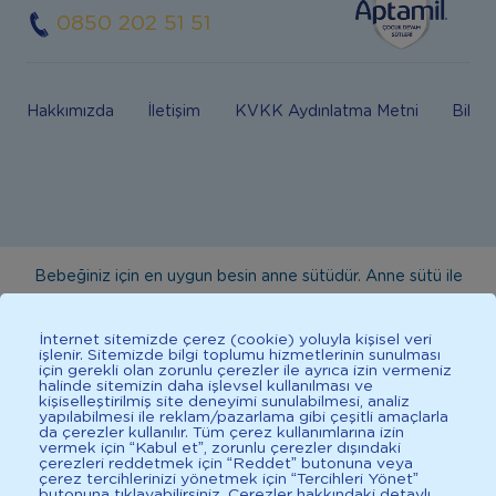
0850 202 51 51
Hakkımızda
İletişim
KVKK Aydınlatma Metni
Bilgi
Bebeğiniz için en uygun besin anne sütüdür. Anne sütü ile
beslenmenin mümkün olmadığı durumlarda doktorunuza
danışınız. Bu sitede yayınlanan bilgiler hekim tavsiyesi
İnternet sitemizde çerez (cookie) yoluyla kişisel veri
işlenir. Sitemizde bilgi toplumu hizmetlerinin sunulması
yerine geçmez. En doğru bilgi için doktorunuza danışınız.
için gerekli olan zorunlu çerezler ile ayrıca izin vermeniz
halinde sitemizin daha işlevsel kullanılması ve
Sağlıklı yaşam için dengeli, çeşitli beslenilmelidir. *D vitamini
kişiselleştirilmiş site deneyimi sunulabilmesi, analiz
çocuklarda bağışıklık sisteminin normal işlevine katkıda
yapılabilmesi ile reklam/pazarlama gibi çeşitli amaçlarla
da çerezler kullanılır. Tüm çerez kullanımlarına izin
bulunur.
vermek için “Kabul et”, zorunlu çerezler dışındaki
ÜCRETSİZ KARGO
Sepete Ekle
çerezleri reddetmek için “Reddet” butonuna veya
çerez tercihlerinizi yönetmek için “Tercihleri Yönet”
butonuna tıklayabilirsiniz. Çerezler hakkındaki detaylı