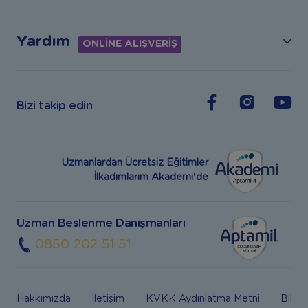
Yardım
ONLİNE ALIŞVERİŞ
Bizi takip edin
Uzmanlardan Ücretsiz Eğitimler
İlkadımlarım Akademi’de
Uzman Beslenme Danışmanları
0850 202 51 51
Hakkımızda
İletişim
KVKK Aydınlatma Metni
Bilgi