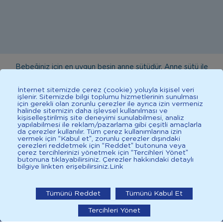
Bebeğiniz için en uygun besin anne sütüdür. Anne sütü ile
beslenmenin mümkün olmadığı durumlarda doktorunuza
İnternet sitemizde çerez (cookie) yoluyla kişisel veri
danışınız. Bu sitede yayınlanan bilgiler hekim tavsiyesi
işlenir. Sitemizde bilgi toplumu hizmetlerinin sunulması
için gerekli olan zorunlu çerezler ile ayrıca izin vermeniz
yerine geçmez. En doğru bilgi için doktorunuza danışınız.
halinde sitemizin daha işlevsel kullanılması ve
Sağlıklı yaşam için dengeli, çeşitli beslenilmelidir. *D vitamini
kişiselleştirilmiş site deneyimi sunulabilmesi, analiz
yapılabilmesi ile reklam/pazarlama gibi çeşitli amaçlarla
çocuklarda bağışıklık sisteminin normal işlevine katkıda
da çerezler kullanılır. Tüm çerez kullanımlarına izin
vermek için “Kabul et”, zorunlu çerezler dışındaki
bulunur.
çerezleri reddetmek için “Reddet” butonuna veya
çerez tercihlerinizi yönetmek için “Tercihleri Yönet”
butonuna tıklayabilirsiniz. Çerezler hakkındaki detaylı
bilgiye linkten erişebilirsiniz.
Link
İlkadımlarım: Bebek Gelişimi
2025 İlkadımlarım Her Hakkı Saklıdır.
İlkadımlarım'ı uygulamada
Tümünü Reddet
Tümünü Kabul Et
Tercihleri Yönet
aç