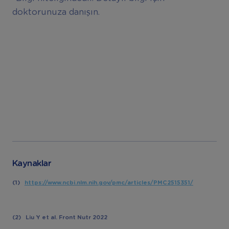
doktorunuza danışın.
Kaynaklar
(1)
https://www.ncbi.nlm.nih.gov/pmc/articles/PMC2515351/
(2)
Liu Y et al. Front Nutr 2022