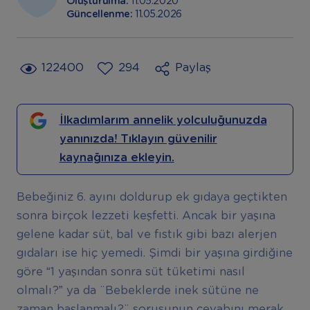
Oluşturulma:
11.05.2020
Güncellenme:
11.05.2026
122400
294
Paylaş
İlkadımlarım annelik yolculuğunuzda
yanınızda! Tıklayın güvenilir
kaynağınıza ekleyin.
Bebeğiniz 6. ayını doldurup ek gıdaya geçtikten
sonra birçok lezzeti keşfetti. Ancak bir yaşına
gelene kadar süt, bal ve fıstık gibi bazı alerjen
gıdaları ise hiç yemedi. Şimdi bir yaşına girdiğine
göre “1 yaşından sonra süt tüketimi nasıl
olmalı?” ya da ¨Bebeklerde inek sütüne ne
zaman başlanmalı?¨ sorusunun cevabını merak