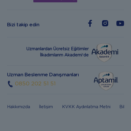
Bizi takip edin
Uzmanlardan Ücretsiz Eğitimler
İlkadımlarım Akademi’de
Uzman Beslenme Danışmanları
0850 202 51 51
Hakkımızda
İletişim
KVKK Aydınlatma Metni
Bilgi