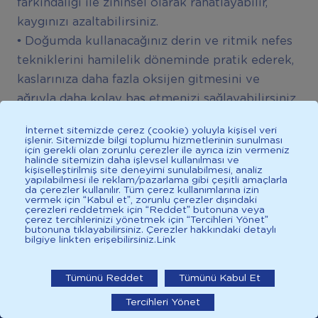
farkındalığı ile zihinsel olarak rahatlayabilir,
kaygınızı azaltabilirsiniz.
• Doğumda kullanacağınız derin ve ritmik nefes
tekniklerini hamilelik döneminde pratik ederek,
kaslarınıza daha fazla oksijen gitmesini ve
ağrıyla daha kolay baş etmenizi sağlayabilirsiniz.
• Gebeliğin son haftalarında perine masajı
İnternet sitemizde çerez (cookie) yoluyla kişisel veri
yaparak doğum kanalının esnemesine destek
işlenir. Sitemizde bilgi toplumu hizmetlerinin sunulması
için gerekli olan zorunlu çerezler ile ayrıca izin vermeniz
olabilirsiniz.
halinde sitemizin daha işlevsel kullanılması ve
kişiselleştirilmiş site deneyimi sunulabilmesi, analiz
• Protein, demir ve sıvı açısından zengin
yapılabilmesi ile reklam/pazarlama gibi çeşitli amaçlarla
da çerezler kullanılır. Tüm çerez kullanımlarına izin
beslenerek enerjinizi yüksek tutabilir ve
vermek için “Kabul et”, zorunlu çerezler dışındaki
çerezleri reddetmek için “Reddet” butonuna veya
doğuma daha güçlü hazırlanabilirsiniz.
çerez tercihlerinizi yönetmek için “Tercihleri Yönet”
butonuna tıklayabilirsiniz. Çerezler hakkındaki detaylı
• Doğumda sırt üstü yatmak yerine, çömelme,
bilgiye linkten erişebilirsiniz.
Link
İlkadımlarım: Bebek Gelişimi
ayakta durma veya dört ayak gibi aktif
pozisyonları tercih ederek bebeğinizin
İlkadımlarım'ı uygulamada
Tümünü Reddet
Tümünü Kabul Et
ilerlemesini kolaylaştırabilirsiniz.
Tercihleri Yönet
aç
• Yanınızda size güven veren bir eş, ebe