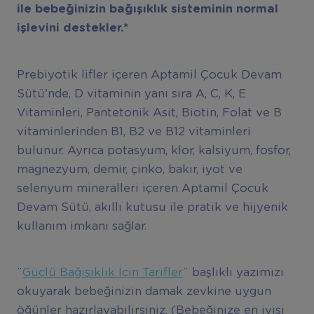
ile bebeğinizin bağışıklık sisteminin normal
işlevini destekler.*
Prebiyotik lifler içeren Aptamil Çocuk Devam
Sütü’nde, D vitaminin yanı sıra A, C, K, E
Vitaminleri, Pantetonik Asit, Biotin, Folat ve B
vitaminlerinden B1, B2 ve B12 vitaminleri
bulunur. Ayrıca potasyum, klor, kalsiyum, fosfor,
magnezyum, demir, çinko, bakır, iyot ve
selenyum mineralleri içeren Aptamil Çocuk
Devam Sütü, akıllı kutusu ile pratik ve hijyenik
kullanım imkanı sağlar.
¨
Güçlü Bağışıklık İçin Tarifler
¨ başlıklı yazımızı
okuyarak bebeğinizin damak zevkine uygun
öğünler hazırlayabilirsiniz. (Bebeğinize en iyisi