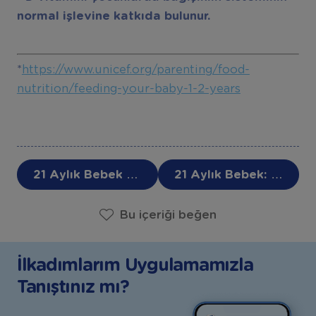
normal işlevine katkıda bulunur.
*
https://www.unicef.org/parenting/food-
nutrition/feeding-your-baby-1-2-years
21 Aylık Bebek Gelişimi Nasıl Olur? - 21. Ay Bebek Gelişimi
21 Aylık Bebek: Ne Yapar, Kaç Kilo Olmalı, Gelişimi
Bu içeriği beğen
İlkadımlarım Uygulamamızla
Tanıştınız mı?