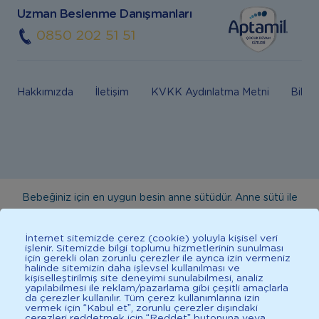
Uzman Beslenme Danışmanları
0850 202 51 51
Hakkımızda
İletişim
KVKK Aydınlatma Metni
Bilgi
Bebeğiniz için en uygun besin anne sütüdür. Anne sütü ile
beslenmenin mümkün olmadığı durumlarda doktorunuza
danışınız. Bu sitede yayınlanan bilgiler hekim tavsiyesi
İnternet sitemizde çerez (cookie) yoluyla kişisel veri
işlenir. Sitemizde bilgi toplumu hizmetlerinin sunulması
yerine geçmez. En doğru bilgi için doktorunuza danışınız.
için gerekli olan zorunlu çerezler ile ayrıca izin vermeniz
halinde sitemizin daha işlevsel kullanılması ve
Sağlıklı yaşam için dengeli, çeşitli beslenilmelidir. *D vitamini
kişiselleştirilmiş site deneyimi sunulabilmesi, analiz
çocuklarda bağışıklık sisteminin normal işlevine katkıda
yapılabilmesi ile reklam/pazarlama gibi çeşitli amaçlarla
da çerezler kullanılır. Tüm çerez kullanımlarına izin
bulunur.
vermek için “Kabul et”, zorunlu çerezler dışındaki
çerezleri reddetmek için “Reddet” butonuna veya