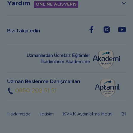
Yardım
ONLİNE ALIŞVERİŞ
Bizi takip edin
Uzmanlardan Ücretsiz Eğitimler
İlkadımlarım Akademi’de
Uzman Beslenme Danışmanları
0850 202 51 51
Hakkımızda
İletişim
KVKK Aydınlatma Metni
Bilgi