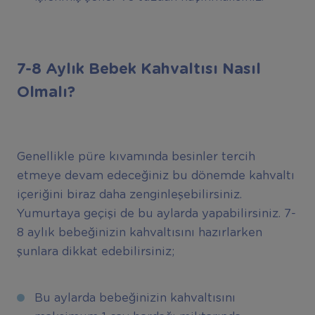
7-8 Ayl
ı
k Bebek Kahvalt
ı
s
ı
Nas
ı
l
Olmal
ı
?
Genellikle püre kıvamında besinler tercih
etmeye devam edeceğiniz bu dönemde kahvaltı
içeriğini biraz daha zenginleşebilirsiniz.
Yumurtaya geçişi de bu aylarda yapabilirsiniz. 7-
8 aylık bebeğinizin kahvaltısını hazırlarken
şunlara dikkat edebilirsiniz;
Bu aylarda bebeğinizin kahvaltısını