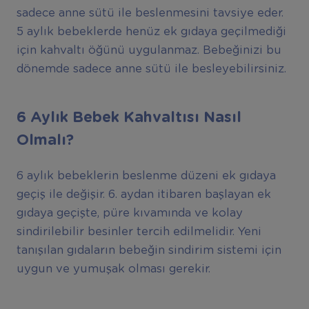
sadece anne sütü ile beslenmesini tavsiye eder.
5 aylık bebeklerde henüz ek gıdaya geçilmediği
için kahvaltı öğünü uygulanmaz. Bebeğinizi bu
dönemde sadece anne sütü ile besleyebilirsiniz.
6 Ayl
ı
k Bebek Kahvalt
ı
s
ı
Nas
ı
l
Olmal
ı
?
6 aylık bebeklerin beslenme düzeni ek gıdaya
geçiş ile değişir. 6. aydan itibaren başlayan ek
gıdaya geçişte, püre kıvamında ve kolay
sindirilebilir besinler tercih edilmelidir. Yeni
tanışılan gıdaların bebeğin sindirim sistemi için
uygun ve yumuşak olması gerekir.