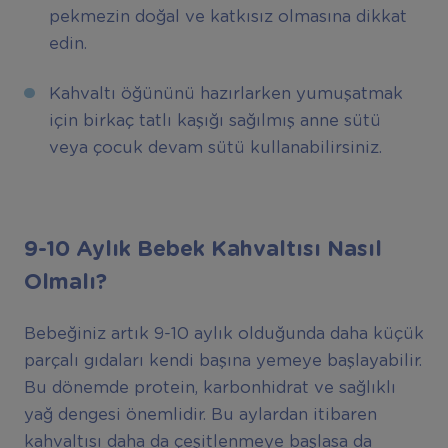
pekmezin doğal ve katkısız olmasına dikkat
edin.
Kahvaltı öğününü hazırlarken yumuşatmak
için birkaç tatlı kaşığı sağılmış anne sütü
veya çocuk devam sütü kullanabilirsiniz.
9-10 Ayl
ı
k Bebek Kahvalt
ı
s
ı
Nas
ı
l
Olmal
ı
?
Bebeğiniz artık 9-10 aylık olduğunda daha küçük
parçalı gıdaları kendi başına yemeye başlayabilir.
Bu dönemde protein, karbonhidrat ve sağlıklı
yağ dengesi önemlidir. Bu aylardan itibaren
kahvaltısı daha da çeşitlenmeye başlasa da