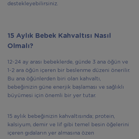
destekleyebilirsiniz.
15 Ayl
ı
k Bebek Kahvalt
ı
s
ı
Nas
ı
l
Olmal
ı
?
12-24 ay arası bebeklerde, günde 3 ana öğün ve
1-2 ara öğün içeren bir beslenme düzeni önerilir.
Bu ana öğünlerden biri olan kahvaltı,
bebeğinizin güne enerjik başlaması ve sağlıklı
büyümesi için önemli bir yer tutar.
15 aylık bebeğinizin kahvaltısında; protein,
kalsiyum, demir ve lif gibi temel besin öğelerini
içeren gıdaların yer almasına özen