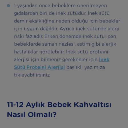
1 yaşından önce bebeklere önerilmeyen
gıdalardan biri de inek sütüdür. İnek sütü
demir eksikliğine neden olduğu için bebekler
için uygun değildir. Ayrıca inek sütünde alerji
riski fazladır. Erken dönemde inek sütü içen
bebeklerde saman nezlesi, astım gibi alerjik
hastalıklar görülebilir. İnek sütü proteini
alerjisi için bilmeniz gerekenler için
İ
nek
S
ü
t
ü
Proteini Alerjisi
başlıklı yazımıza
tıklayabilirsiniz.
11-12 Ayl
ı
k Bebek Kahvalt
ı
s
ı
Nas
ı
l Olmal
ı
?