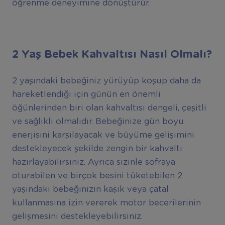
öğrenme deneyimine dönüştürür.
2 Ya
ş
Bebek Kahvalt
ı
s
ı
Nas
ı
l Olmal
ı
?
2 yaşındaki bebeğiniz yürüyüp koşup daha da
hareketlendiği için günün en önemli
öğünlerinden biri olan kahvaltısı dengeli, çeşitli
ve sağlıklı olmalıdır. Bebeğinize gün boyu
enerjisini karşılayacak ve büyüme gelişimini
destekleyecek şekilde zengin bir kahvaltı
hazırlayabilirsiniz. Ayrıca sizinle sofraya
oturabilen ve birçok besini tüketebilen 2
yaşındaki bebeğinizin kaşık veya çatal
kullanmasına izin vererek motor becerilerinin
gelişmesini destekleyebilirsiniz.