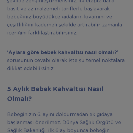
şekilde zenginleştirmelisiniz. İlk etapta daha
basit ve az malzemeli tariflerle başlayarak
bebeğiniz büyüdükçe gıdaların kıvamını ve
çeşitliliğini kademeli şekilde artırabilir, zamanla
içeriğini farklılaştırabilirsiniz.
‘Aylara g
ö
re bebek kahvalt
ı
s
ı
nas
ı
l olmal
ı
?’
sorusunun cevabı olarak işte şu temel noktalara
dikkat edebilirsiniz;
5 Ayl
ı
k Bebek Kahvalt
ı
s
ı
Nas
ı
l
Olmal
ı
?
Bebeğinizin 6. ayını doldurmadan ek gıdaya
başlanması önerilmez. Dünya Sağlık Örgütü ve
Sağlık Bakanlığı, ilk 6 ay boyunca bebeğin