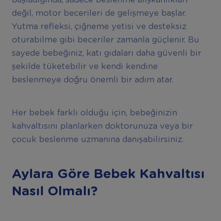
başladığında, sadece beslenme alışkanlıkları
değil, motor becerileri de gelişmeye başlar.
Yutma refleksi, çiğneme yetisi ve desteksiz
oturabilme gibi beceriler zamanla güçlenir. Bu
sayede bebeğiniz, katı gıdaları daha güvenli bir
şekilde tüketebilir ve kendi kendine
beslenmeye doğru önemli bir adım atar.
Her bebek farklı olduğu için, bebeğinizin
kahvaltısını planlarken doktorunuza veya bir
çocuk beslenme uzmanına danışabilirsiniz.
Aylara Göre Bebek Kahvalt
ı
s
ı
Nas
ı
l Olmal
ı
?