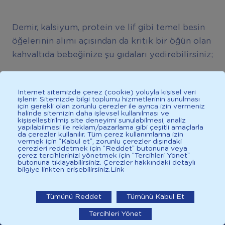
Demir, kalsiyum, protein ve lif gibi temel besin
öğelerinin alımı açısından da kritik bir öğün olan
kahvaltıda bebeğinize şu gıdaları yedirebilirsiniz;
Yumurta:
Kaliteli protein ve demir içeriği
İnternet sitemizde çerez (cookie) yoluyla kişisel veri
işlenir. Sitemizde bilgi toplumu hizmetlerinin sunulması
nedeniyle besin değeri yüksek olan yumurta,
için gerekli olan zorunlu çerezler ile ayrıca izin vermeniz
halinde sitemizin daha işlevsel kullanılması ve
bebek beslenmesinin önemli besinlerinden
kişiselleştirilmiş site deneyimi sunulabilmesi, analiz
yapılabilmesi ile reklam/pazarlama gibi çeşitli amaçlarla
biridir. Tam protein kaynağıdır. Kas ve doku
da çerezler kullanılır. Tüm çerez kullanımlarına izin
vermek için “Kabul et”, zorunlu çerezler dışındaki
gelişimini destekleyen yumurtaya, 6. aydan
çerezleri reddetmek için “Reddet” butonuna veya
itibaren az miktarda yumurta sarısıyla
çerez tercihlerinizi yönetmek için “Tercihleri Yönet”
butonuna tıklayabilirsiniz. Çerezler hakkındaki detaylı
başlayabilir, miktarı 2-3 gün aralıklarla artırarak
bilgiye linkten erişebilirsiniz.
Link
İlkadımlarım: Bebek Gelişimi
bir hafta ya da 10 gün içinde tam yumurta
sarısına geçebilirsiniz. 8-9. aydan sonra
İlkadımlarım'ı uygulamada
Tümünü Reddet
Tümünü Kabul Et
bebeğiniz yumurtanın hem sarısını hem de
Tercihleri Yönet
aç
beyazını yemeye başlayabilir. Yumurtayı ilk kez