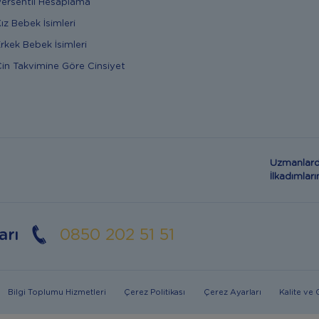
ersentil Hesaplama
ız Bebek İsimleri
rkek Bebek İsimleri
in Takvimine Göre Cinsiyet
Uzmanlard
İlkadımla
arı
0850 202 51 51
Bilgi Toplumu Hizmetleri
Çerez Politikası
Çerez Ayarları
Kalite ve