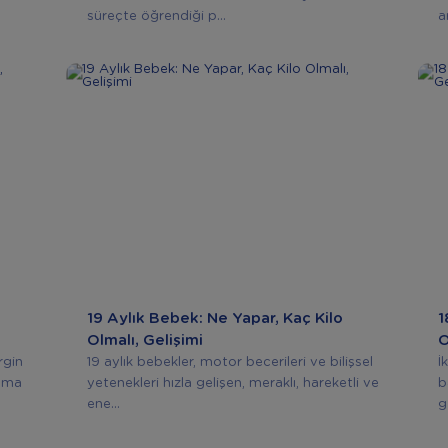
süreçte öğrendiği p...
a
19 Aylık Bebek: Ne Yapar, Kaç Kilo
1
Olmalı, Gelişimi
O
rgin
19 aylık bebekler, motor becerileri ve bilişsel
İ
apma
yetenekleri hızla gelişen, meraklı, hareketli ve
b
ene...
g