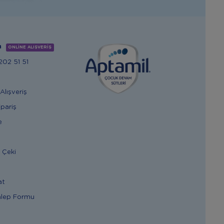
m
ONLİNE ALIŞVERİŞ
02 51 51
Alışveriş
ipariş
e
 Çeki
at
alep Formu