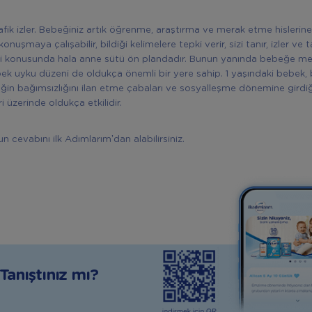
grafik izler. Bebeğiniz artık öğrenme, araştırma ve merak etme hislerin
onuşmaya çalışabilir, bildiği kelimelere tepki verir, sizi tanır, izler ve
esi konusunda hala anne sütü ön plandadır. Bunun yanında bebeğe mey
bebek uyku düzeni de oldukça önemli bir yere sahip. 1 yaşındaki bebek
beğin bağımsızlığını ilan etme çabaları ve sosyalleşme dönemine gird
 üzerinde oldukça etkilidir.
 cevabını ilk Adımlarım’dan alabilirsiniz.
anıştınız mı?