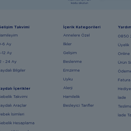
elişim Takvimi
İçerik Kategorileri
Yardı
Hamileyim
Annelere Özel
0850 2
0-6 Ay
İlkler
Üyelik
-12 Ay
Gelişim
Online 
2 - 24 Ay
Beslenme
Ürün S
aydalı Bilgiler
Emzirme
Ödem
Uyku
Fatura
Alerji
aydalı İçerikler
Hediye
ebelik Takvimi
Hamilelik
İade
aydalı Araçlar
Besleyici Tarifler
Teslim
ebek İsimleri
İade T
ebelik Hesaplama