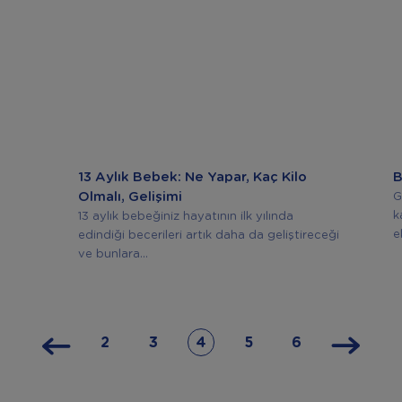
13 Aylık Bebek: Ne Yapar, Kaç Kilo
B
Olmalı, Gelişimi
G
k
13 aylık bebeğiniz hayatının ilk yılında
e
edindiği becerileri artık daha da geliştireceği
ve bunlara...
2
3
4
5
6