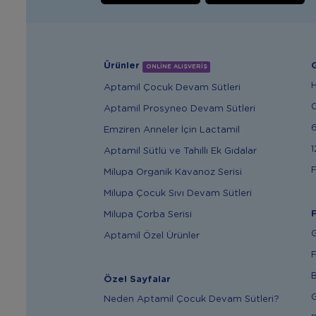
Ürünler
G
ONLİNE ALIŞVERİŞ
Aptamil Çocuk Devam Sütleri
Aptamil Prosyneo Devam Sütleri
6
Emziren Anneler İçin Lactamil
1
Aptamil Sütlü ve Tahıllı Ek Gıdalar
F
Milupa Organik Kavanoz Serisi
Milupa Çocuk Sıvı Devam Sütleri
F
Milupa Çorba Serisi
G
Aptamil Özel Ürünler
F
B
Özel Sayfalar
G
Neden Aptamil Çocuk Devam Sütleri?