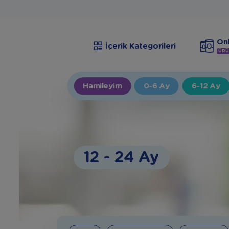
Onl
İçerik Kategorileri
ÜRÜ
Hamileyim
0-6 Ay
6-12 Ay
12 - 24 Ay