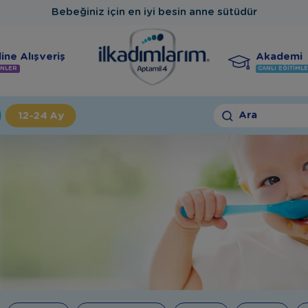
Bebeğiniz için en iyi besin anne sütüdür
ine Alışveriş
Akademi
NLER
CANLI EĞITIML
Ara
12-24 Ay