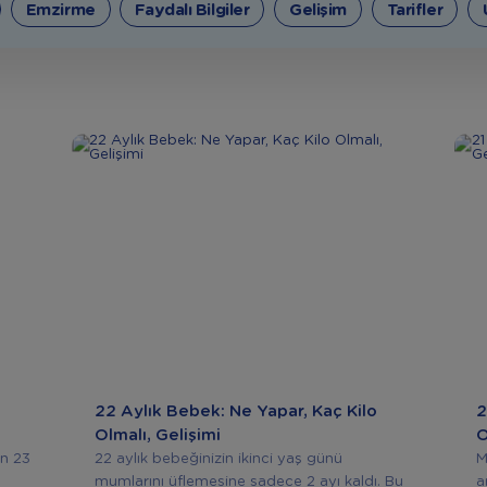
Emzirme
Faydalı Bilgiler
Gelişim
Tarifler
22 Aylık Bebek: Ne Yapar, Kaç Kilo
2
Olmalı, Gelişimi
O
an 23
22 aylık bebeğinizin ikinci yaş günü
M
mumlarını üflemesine sadece 2 ayı kaldı. Bu
a