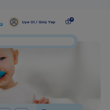
0
Üye Ol / Giriş Yap
ER