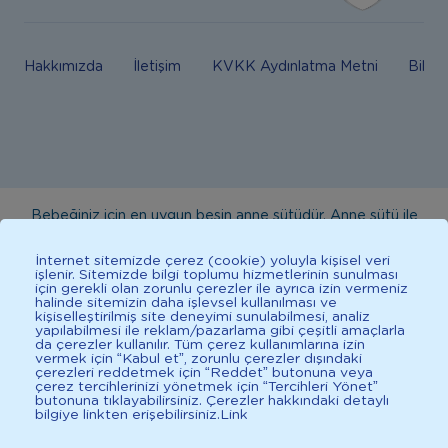
Hakkımızda
İletişim
KVKK Aydınlatma Metni
Bilgi
Bebeğiniz için en uygun besin anne sütüdür. Anne sütü ile
beslenmenin mümkün olmadığı durumlarda doktorunuza
İnternet sitemizde çerez (cookie) yoluyla kişisel veri
danışınız. Bu sitede yayınlanan bilgiler hekim tavsiyesi
işlenir. Sitemizde bilgi toplumu hizmetlerinin sunulması
için gerekli olan zorunlu çerezler ile ayrıca izin vermeniz
yerine geçmez. En doğru bilgi için doktorunuza danışınız.
halinde sitemizin daha işlevsel kullanılması ve
Sağlıklı yaşam için dengeli, çeşitli beslenilmelidir. *D vitamini
kişiselleştirilmiş site deneyimi sunulabilmesi, analiz
yapılabilmesi ile reklam/pazarlama gibi çeşitli amaçlarla
çocuklarda bağışıklık sisteminin normal işlevine katkıda
da çerezler kullanılır. Tüm çerez kullanımlarına izin
vermek için “Kabul et”, zorunlu çerezler dışındaki
bulunur.
çerezleri reddetmek için “Reddet” butonuna veya
çerez tercihlerinizi yönetmek için “Tercihleri Yönet”
butonuna tıklayabilirsiniz. Çerezler hakkındaki detaylı
bilgiye linkten erişebilirsiniz.
Link
İlkadımlarım: Bebek Gelişimi