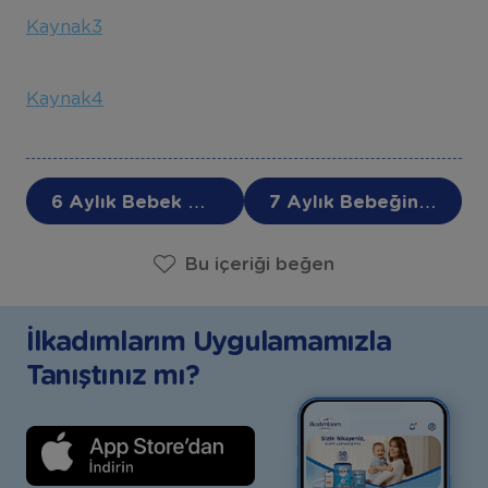
Kaynak3
Kaynak4
6 Aylık Bebek Ne Yapar, Kaç Kilo Olmalı, Gelişimi
7 Aylık Bebeğin Günlük Rutini
Bu içeriği beğen
İlkadımlarım Uygulamamızla
Tanıştınız mı?