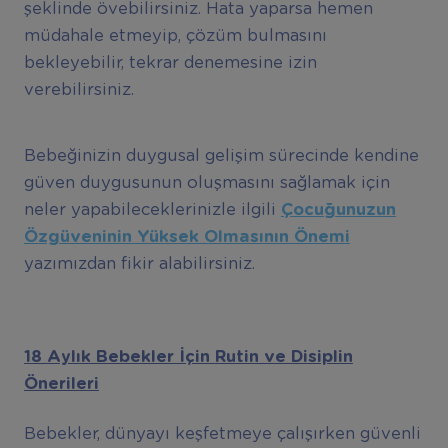
şeklinde övebilirsiniz. Hata yaparsa hemen
müdahale etmeyip, çözüm bulmasını
bekleyebilir, tekrar denemesine izin
verebilirsiniz.
Bebeğinizin duygusal gelişim sürecinde kendine
güven duygusunun oluşmasını sağlamak için
neler yapabileceklerinizle ilgili
Çocu
ğ
unuzun
Ö
zg
ü
veninin Y
ü
ksek Olmas
ı
n
ı
n
Ö
nemi
yazımızdan fikir alabilirsiniz.
18 Aylık Bebekler İçin Rutin ve Disiplin
Önerileri
Bebekler, dünyayı keşfetmeye çalışırken güvenli