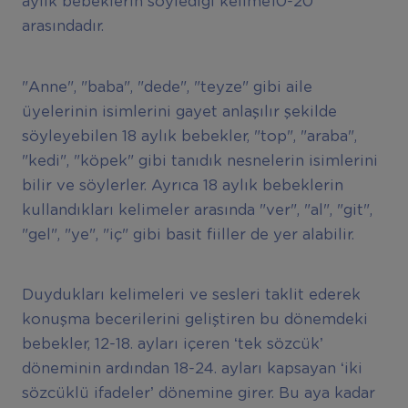
aylık bebeklerin söylediği kelime10-20
arasındadır.
"Anne", "baba", "dede", "teyze" gibi aile
üyelerinin isimlerini gayet anlaşılır şekilde
söyleyebilen 18 aylık bebekler, "top", "araba",
"kedi", "köpek" gibi tanıdık nesnelerin isimlerini
bilir ve söylerler. Ayrıca 18 aylık bebeklerin
kullandıkları kelimeler arasında "ver", "al", "git",
"gel", "ye", "iç" gibi basit fiiller de yer alabilir.
Duydukları kelimeleri ve sesleri taklit ederek
konuşma becerilerini geliştiren bu dönemdeki
bebekler, 12-18. ayları içeren ‘tek sözcük’
döneminin ardından 18-24. ayları kapsayan ‘iki
sözcüklü ifadeler’ dönemine girer. Bu aya kadar