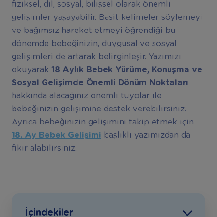
fiziksel, dil, sosyal, bilişsel olarak önemli
gelişimler yaşayabilir. Basit kelimeler söylemeyi
ve bağımsız hareket etmeyi öğrendiği bu
dönemde bebeğinizin, duygusal ve sosyal
gelişimleri de artarak belirginleşir. Yazımızı
okuyarak
18 Ayl
ı
k Bebek Y
ü
r
ü
me, Konu
ş
ma ve
Sosyal Geli
ş
imde
Ö
nemli D
ö
n
ü
m Noktalar
ı
hakkında alacağınız önemli tüyolar ile
bebeğinizin gelişimine destek verebilirsiniz.
Ayrıca bebeğinizin gelişimini takip etmek için
18. Ay Bebek Geli
ş
imi
başlıklı yazımızdan da
fikir alabilirsiniz.
İçindekiler