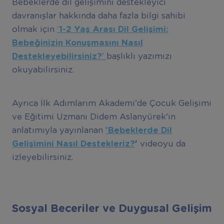
Bebeklerde dil gelişimini destekleyici
davranışlar hakkında daha fazla bilgi sahibi
olmak için
‘1-2 Ya
ş
Aras
ı
Dil Geli
ş
imi:
Bebe
ğ
inizin Konu
ş
mas
ı
n
ı
Nas
ı
l
Destekleyebilirsiniz?
’
başlıklı yazımızı
okuyabilirsiniz.
Ayrıca İlk Adımlarım Akademi’de Çocuk Gelişimi
ve Eğitimi Uzmanı Didem Aslanyürek'in
anlatımıyla yayınlanan
'Bebeklerde Dil
Geli
ş
imini Nas
ı
l Destekleriz?
'
videoyu da
izleyebilirsiniz.
Sosyal Beceriler ve Duygusal Gelişim