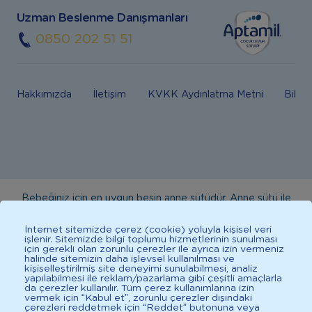
Uzman Beslenme Danışmanları
0850 202 51 51
Hakkımızda
İletişim
KVKK Aydınlatma Metni
Bilgi
Bebeğiniz için en uygun besin anne sütüdür. Anne sütü ile
beslenmenin mümkün olmadığı durumlarda doktorunuza
İnternet sitemizde çerez (cookie) yoluyla kişisel veri
danışınız. Bu sitede yayınlanan bilgiler hekim tavsiyesi
işlenir. Sitemizde bilgi toplumu hizmetlerinin sunulması
için gerekli olan zorunlu çerezler ile ayrıca izin vermeniz
yerine geçmez. En doğru bilgi için doktorunuza danışınız.
halinde sitemizin daha işlevsel kullanılması ve
Sağlıklı yaşam için dengeli, çeşitli beslenilmelidir. *D vitamini
kişiselleştirilmiş site deneyimi sunulabilmesi, analiz
yapılabilmesi ile reklam/pazarlama gibi çeşitli amaçlarla
çocuklarda bağışıklık sisteminin normal işlevine katkıda
da çerezler kullanılır. Tüm çerez kullanımlarına izin
vermek için “Kabul et”, zorunlu çerezler dışındaki
bulunur.
çerezleri reddetmek için “Reddet” butonuna veya