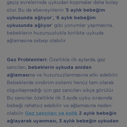
geçiş evrelerinde uykudan kopmalar daha kolay
olur. Bu da ebeveynlerin ‘
5 ayl
ı
k bebe
ğ
im
uykusunda a
ğ
l
ı
yor’,
‘6 ayl
ı
k bebe
ğ
im
uykusunda a
ğ
l
ı
yor’
gibi yorumlar yapmasına,
bebeklerin huzursuzlukla birlikte uykuda
ağlamasına sebep olabilir.
Gaz Problemleri:
Özellikle ilk aylarda, gaz
sancıları,
bebeklerin uykuda aniden
a
ğ
lamas
ı
na ve huzursuzlanmasına etki edebilir.
Bebeklerde sindirim sistemi henüz tam olarak
olgunlaşmadığı için gaz sancıları sıkça görülür.
Bu sancılar, özellikle ilk 3 ayda uyku sırasında
bebeği rahatsız edebilir ve ağlamasına neden
olabilir.
Gaz sanc
ı
lar
ı
ve kolik
2 ayl
ı
k bebe
ğ
in
a
ğ
layarak uyanmas
ı
, 3 ayl
ı
k bebe
ğ
in uykudan