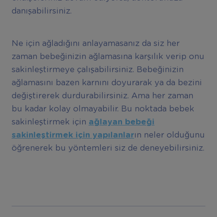
danışabilirsiniz.
Ne için ağladığını anlayamasanız da siz her
zaman bebeğinizin ağlamasına karşılık verip onu
sakinleştirmeye çalışabilirsiniz. Bebeğinizin
ağlamasını bazen karnını doyurarak ya da bezini
değiştirerek durdurabilirsiniz. Ama her zaman
bu kadar kolay olmayabilir. Bu noktada bebek
sakinleştirmek için
a
ğ
layan bebe
ğ
i
sakinle
ş
tirmek i
ç
in yap
ı
lanlar
ın neler olduğunu
öğrenerek bu yöntemleri siz de deneyebilirsiniz.