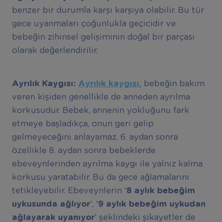
benzer bir durumla karşı karşıya olabilir. Bu tür
gece uyanmaları çoğunlukla geçicidir ve
bebeğin zihinsel gelişiminin doğal bir parçası
olarak değerlendirilir.
Ayr
ı
l
ı
k Kayg
ı
s
ı
:
Ayr
ı
l
ı
k kayg
ı
s
ı
,
bebeğin bakım
veren kişiden genellikle de anneden ayrılma
korkusudur. Bebek, annenin yokluğunu fark
etmeye başladıkça, onun geri gelip
gelmeyeceğini anlayamaz. 6. aydan sonra
özellikle 8. aydan sonra bebeklerde
ebeveynlerinden ayrılma kaygı ile yalnız kalma
korkusu yaratabilir. Bu da gece ağlamalarını
tetikleyebilir. Ebeveynlerin
‘8 ayl
ı
k bebe
ğ
im
uykusunda a
ğ
l
ı
yor’
,
‘9 ayl
ı
k bebe
ğ
im uykudan
a
ğ
layarak uyan
ı
yor
’ şeklindeki şikayetler de