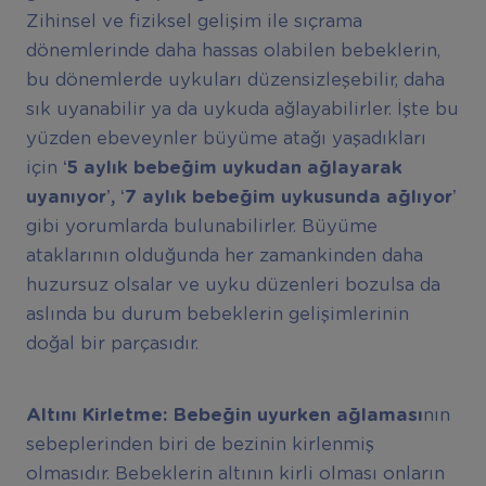
Zihinsel ve fiziksel gelişim ile sıçrama
dönemlerinde daha hassas olabilen bebeklerin,
bu dönemlerde uykuları düzensizleşebilir, daha
sık uyanabilir ya da uykuda ağlayabilirler. İşte bu
yüzden ebeveynler büyüme atağı yaşadıkları
için
‘5 ayl
ı
k bebe
ğ
im uykudan a
ğ
layarak
uyan
ı
yor
’
, ‘7 ayl
ı
k bebe
ğ
im uykusunda a
ğ
l
ı
yor
’
gibi yorumlarda bulunabilirler. Büyüme
ataklarının olduğunda her zamankinden daha
huzursuz olsalar ve uyku düzenleri bozulsa da
aslında bu durum bebeklerin gelişimlerinin
doğal bir parçasıdır.
Alt
ı
n
ı
Kirletme:
Bebe
ğ
in uyurken a
ğ
lamas
ı
nın
sebeplerinden biri de bezinin kirlenmiş
olmasıdır. Bebeklerin altının kirli olması onların