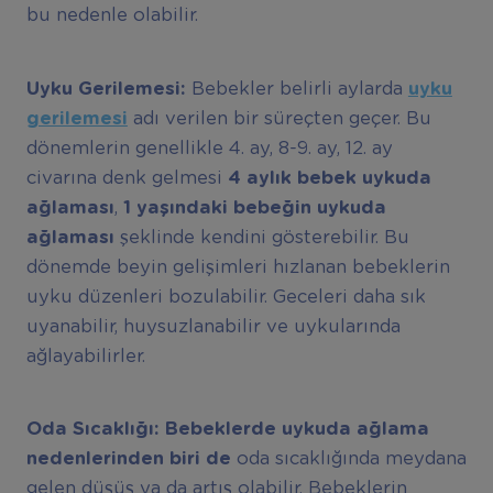
bu nedenle olabilir.
Uyku Gerilemesi:
Bebekler belirli aylarda
uyku
gerilemesi
adı verilen bir süreçten geçer. Bu
dönemlerin genellikle 4. ay, 8-9. ay, 12. ay
civarına denk gelmesi
4 ayl
ı
k bebek uykuda
a
ğ
lamas
ı
,
1 ya
şı
ndaki bebe
ğ
in uykuda
a
ğ
lamas
ı
şeklinde kendini gösterebilir. Bu
dönemde beyin gelişimleri hızlanan bebeklerin
uyku düzenleri bozulabilir. Geceleri daha sık
uyanabilir, huysuzlanabilir ve uykularında
ağlayabilirler.
Oda S
ı
cakl
ığı
:
B
ebeklerde uykuda a
ğ
lama
nedenlerinden biri de
oda sıcaklığında meydana
gelen düşüş ya da artış olabilir. Bebeklerin