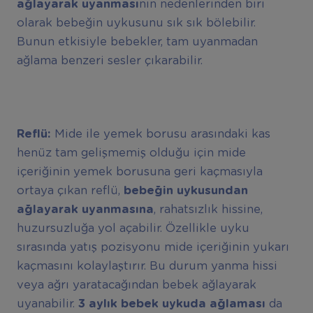
a
ğ
layarak uyanmas
ı
nın nedenlerinden biri
olarak bebeğin uykusunu sık sık bölebilir.
Bunun etkisiyle bebekler, tam uyanmadan
ağlama benzeri sesler çıkarabilir.
Reflü:
Mide ile yemek borusu arasındaki kas
henüz tam gelişmemiş olduğu için mide
içeriğinin yemek borusuna geri kaçmasıyla
ortaya çıkan reflü,
bebe
ğ
in uykusundan
a
ğ
layarak uyanmas
ı
na
, rahatsızlık hissine,
huzursuzluğa yol açabilir. Özellikle uyku
sırasında yatış pozisyonu mide içeriğinin yukarı
kaçmasını kolaylaştırır. Bu durum yanma hissi
veya ağrı yaratacağından bebek ağlayarak
uyanabilir.
3 ayl
ı
k bebek uykuda a
ğ
lamas
ı
da