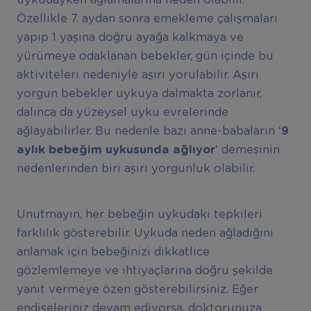
Özellikle 7. aydan sonra emekleme çalışmaları
yapıp 1 yaşına doğru ayağa kalkmaya ve
yürümeye odaklanan bebekler, gün içinde bu
aktiviteleri nedeniyle aşırı yorulabilir. Aşırı
yorgun bebekler uykuya dalmakta zorlanır,
dalınca da yüzeysel uyku evrelerinde
ağlayabilirler. Bu nedenle bazı anne-babaların ‘
9
ayl
ı
k bebe
ğ
im uykusunda a
ğ
l
ı
yor
’
demesinin
nedenlerinden biri aşırı yorgunluk olabilir.
Unutmayın, her bebeğin uykudaki tepkileri
farklılık gösterebilir. Uykuda neden ağladığını
anlamak için bebeğinizi dikkatlice
gözlemlemeye ve ihtiyaçlarına doğru şekilde
yanıt vermeye özen gösterebilirsiniz. Eğer
endişeleriniz devam ediyorsa, doktorunuza