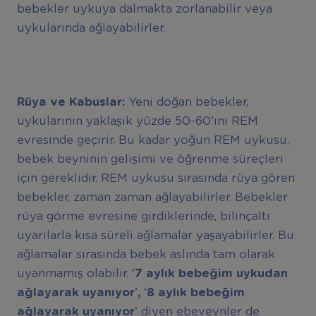
bebekler uykuya dalmakta zorlanabilir veya
uykularında ağlayabilirler.
Rüya ve Kabuslar:
Yeni doğan bebekler,
uykularının yaklaşık yüzde 50-60’ını REM
evresinde geçirir. Bu kadar yoğun REM uykusu,
bebek beyninin gelişimi ve öğrenme süreçleri
için gereklidir. REM uykusu sırasında rüya gören
bebekler, zaman zaman ağlayabilirler. Bebekler
rüya görme evresine girdiklerinde, bilinçaltı
uyarılarla kısa süreli ağlamalar yaşayabilirler. Bu
ağlamalar sırasında bebek aslında tam olarak
uyanmamış olabilir. ‘
7 ayl
ı
k bebe
ğ
im uykudan
a
ğ
layarak uyan
ı
yor’, ‘8 ayl
ı
k bebe
ğ
im
a
ğ
layarak uyan
ı
yor’
diyen ebeveynler de