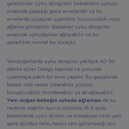
gelebilirler. Uyku döngüleri, bebeklerin uykusu
sırasında yaşadığı geçiş evreleridir ve bu
evrelerde yüzeysel uyanıklık, huzursuzluk veya
ağlama görülebilir. Bebekler uyku döngüleri
sırasında uykudayken ağlayabilir ve bu
genellikle normal bir süreçtir.
Yenidoğanlarda uyku döngüsü yaklaşık 40-50
dakika sürer. Döngü başında ve sonunda
uyanmaya yakın bir evre yaşanır. Bu geçişlerde
bebek ince sesler çıkarabilir, yüzünü
buruşturabilir, mırıldanabilir ya da ağlayabilir.
Yeni do
ğ
an bebe
ğ
in uykuda a
ğ
lamas
ı
da bu
nedenle olabilir. Ayrıca özellikle ilk 6 ayda
bebeklerde uyku düzeni ve sirkadiyen ritim yani
gece-gündüz farkı, henüz tam gelişmediği için