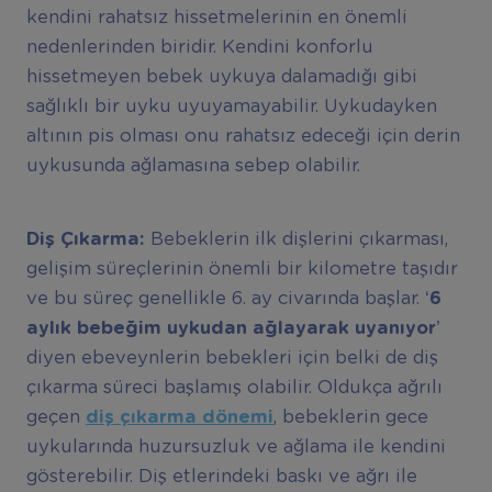
kendini rahatsız hissetmelerinin en önemli
nedenlerinden biridir. Kendini konforlu
hissetmeyen bebek uykuya dalamadığı gibi
sağlıklı bir uyku uyuyamayabilir. Uykudayken
altının pis olması onu rahatsız edeceği için derin
uykusunda ağlamasına sebep olabilir.
Di
ş
Ç
ı
karma:
Bebeklerin ilk dişlerini çıkarması,
gelişim süreçlerinin önemli bir kilometre taşıdır
ve bu süreç genellikle 6. ay civarında başlar. ‘
6
ayl
ı
k bebe
ğ
im uykudan a
ğ
layarak uyan
ı
yor’
diyen ebeveynlerin bebekleri için belki de diş
çıkarma süreci başlamış olabilir. Oldukça ağrılı
geçen
di
ş
ç
ı
karma d
ö
nemi
, bebeklerin gece
uykularında huzursuzluk ve ağlama ile kendini
gösterebilir. Diş etlerindeki baskı ve ağrı ile