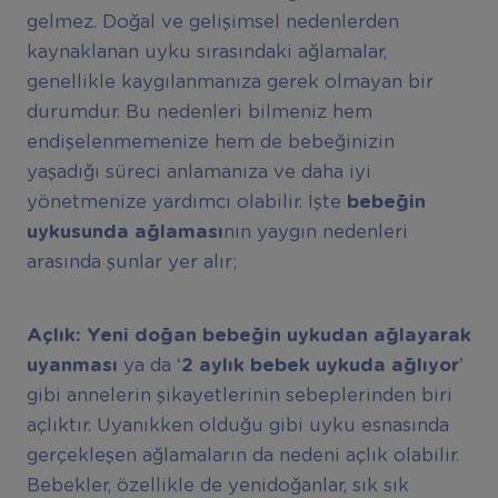
gelmez. Doğal ve gelişimsel nedenlerden
kaynaklanan uyku sırasındaki ağlamalar,
genellikle kaygılanmanıza gerek olmayan bir
durumdur. Bu nedenleri bilmeniz hem
endişelenmemenize hem de bebeğinizin
yaşadığı süreci anlamanıza ve daha iyi
yönetmenize yardımcı olabilir. İşte
bebe
ğ
in
uykusunda a
ğ
lamas
ı
nın yaygın nedenleri
arasında şunlar yer alır;
Açl
ı
k:
Yeni do
ğ
an bebe
ğ
in uykudan a
ğ
layarak
uyanmas
ı
ya da
‘2 ayl
ı
k bebek uykuda a
ğ
l
ı
yor
’
gibi annelerin şikayetlerinin sebeplerinden biri
açlıktır. Uyanıkken olduğu gibi uyku esnasında
gerçekleşen ağlamaların da nedeni açlık olabilir.
Bebekler, özellikle de yenidoğanlar, sık sık