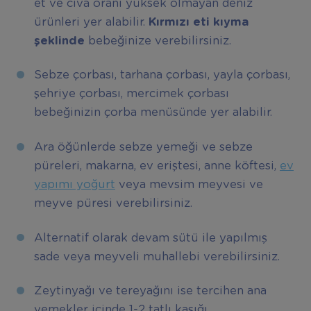
et ve cıva oranı yüksek olmayan deniz
ürünleri yer alabilir.
K
ı
rm
ı
z
ı
eti k
ı
yma
ş
eklinde
bebeğinize verebilirsiniz.
Sebze çorbası, tarhana çorbası, yayla çorbası,
şehriye çorbası, mercimek çorbası
bebeğinizin çorba menüsünde yer alabilir.
Ara öğünlerde sebze yemeği ve sebze
püreleri, makarna, ev eriştesi, anne köftesi,
ev
yapımı yoğurt
veya mevsim meyvesi ve
meyve püresi verebilirsiniz.
Alternatif olarak devam sütü ile yapılmış
sade veya meyveli muhallebi verebilirsiniz.
Zeytinyağı ve tereyağını ise tercihen ana
yemekler içinde 1-2 tatlı kaşığı