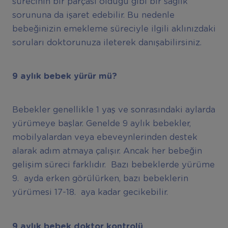
sürecinin bir parçası olduğu gibi bir sağlık
sorununa da işaret edebilir. Bu nedenle
bebeğinizin emekleme süreciyle ilgili aklınızdaki
soruları doktorunuza ileterek danışabilirsiniz.
9 ayl
ı
k bebek y
ü
r
ü
r m
ü
?
Bebekler genellikle 1 yaş ve sonrasındaki aylarda
yürümeye başlar. Genelde 9 aylık bebekler,
mobilyalardan veya ebeveynlerinden destek
alarak adım atmaya çalışır. Ancak her bebeğin
gelişim süreci farklıdır. Bazı bebeklerde yürüme
9. ayda erken görülürken, bazı bebeklerin
yürümesi 17-18. aya kadar gecikebilir.
9 ayl
ı
k bebek doktor kontrol
ü