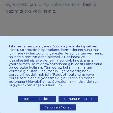
öğrenmek için
10. Ay Bebek Gelişimi
başlıklı
yazımızı okuyabilirsiniz.
İnternet sitemizde çerez (cookie) yoluyla kişisel veri
işlenir. Sitemizde bilgi toplumu hizmetlerinin sunulması
için gerekli olan zorunlu çerezler ile ayrıca izin vermeniz
Kaynaklar
halinde sitemizin daha işlevsel kullanılması ve
kişiselleştirilmiş site deneyimi sunulabilmesi, analiz
yapılabilmesi ile reklam/pazarlama gibi çeşitli amaçlarla
Kaynak 1
da çerezler kullanılır. Tüm çerez kullanımlarına izin
vermek için “Kabul et”, zorunlu çerezler dışındaki
çerezleri reddetmek için “Reddet” butonuna veya
çerez tercihlerinizi yönetmek için “Tercihleri Yönet”
butonuna tıklayabilirsiniz. Çerezler hakkındaki detaylı
Kaynak2
bilgiye linkten erişebilirsiniz.
Link
İlkadımlarım: Bebek Gelişimi
İlkadımlarım'ı uygulamada
Tümünü Reddet
Tümünü Kabul Et
Tercihleri Yönet
aç