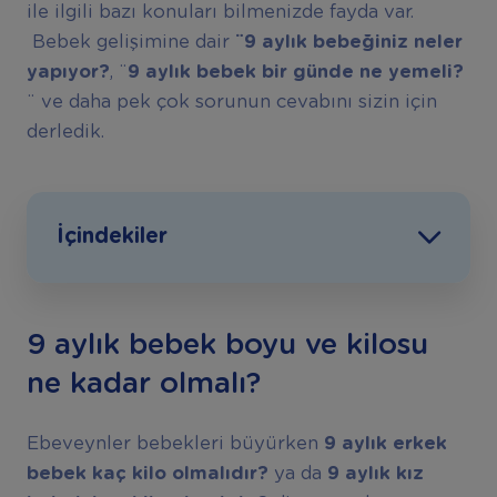
ile ilgili bazı konuları bilmenizde fayda var.
Bebek gelişimine dair
¨9 ayl
ı
k bebe
ğ
iniz neler
yap
ı
yor?
, ¨
9
ayl
ı
k bebek bir g
ü
nde ne yemeli?
¨ ve daha pek çok sorunun cevabını sizin için
derledik.
İçindekiler
9 aylık bebek boyu ve kilosu
ne kadar olmalı?
Ebeveynler bebekleri büyürken
9 ayl
ı
k erkek
bebek ka
ç
kilo olmal
ı
d
ı
r?
ya da
9 ayl
ı
k k
ı
z