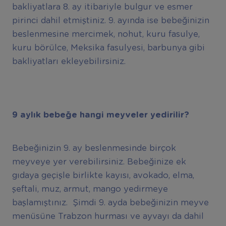
bakliyatlara 8. ay itibariyle bulgur ve esmer
pirinci dahil etmiştiniz. 9. ayında ise bebeğinizin
beslenmesine mercimek, nohut, kuru fasulye,
kuru börülce, Meksika fasulyesi, barbunya gibi
bakliyatları ekleyebilirsiniz.
9 ayl
ı
k bebe
ğ
e hangi meyveler yedirilir?
Bebeğinizin 9. ay beslenmesinde birçok
meyveye yer verebilirsiniz. Bebeğinize ek
gıdaya geçişle birlikte kayısı, avokado, elma,
şeftali, muz, armut, mango yedirmeye
başlamıştınız. Şimdi 9. ayda bebeğinizin meyve
menüsüne Trabzon hurması ve ayvayı da dahil