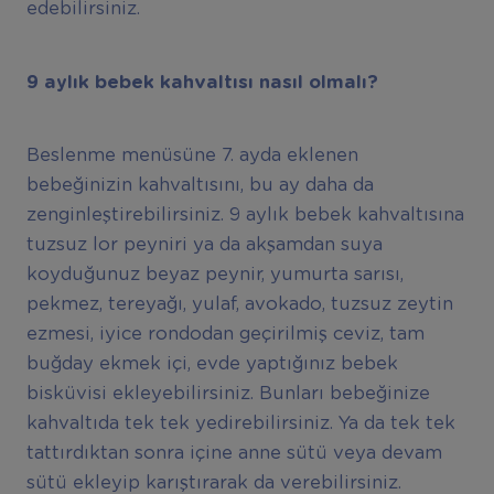
edebilirsiniz.
9 ayl
ı
k bebek kahvalt
ı
s
ı
nas
ı
l olmal
ı
?
Beslenme menüsüne 7. ayda eklenen
bebeğinizin kahvaltısını, bu ay daha da
zenginleştirebilirsiniz. 9 aylık bebek kahvaltısına
tuzsuz lor peyniri ya da akşamdan suya
koyduğunuz beyaz peynir, yumurta sarısı,
pekmez, tereyağı, yulaf, avokado, tuzsuz zeytin
ezmesi, iyice rondodan geçirilmiş ceviz, tam
buğday ekmek içi, evde yaptığınız bebek
bisküvisi ekleyebilirsiniz. Bunları bebeğinize
kahvaltıda tek tek yedirebilirsiniz. Ya da tek tek
tattırdıktan sonra içine anne sütü veya devam
sütü ekleyip karıştırarak da verebilirsiniz.