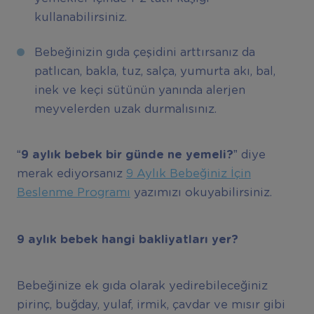
kullanabilirsiniz.
Bebeğinizin gıda çeşidini arttırsanız da
patlıcan, bakla, tuz, salça, yumurta akı, bal,
inek ve keçi sütünün yanında alerjen
meyvelerden uzak durmalısınız.
“9
ayl
ı
k bebek bir g
ü
nde ne yemeli?”
diye
merak ediyorsanız
9 Aylık Bebeğiniz İçin
Beslenme Programı
yazımızı okuyabilirsiniz.
9 ayl
ı
k bebek hangi bakliyatlar
ı
yer?
Bebeğinize ek gıda olarak yedirebileceğiniz
pirinç, buğday, yulaf, irmik, çavdar ve mısır gibi