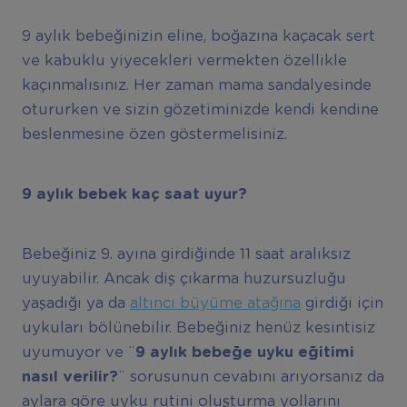
9 aylık bebeğinizin eline, boğazına kaçacak sert
ve kabuklu yiyecekleri vermekten özellikle
kaçınmalısınız. Her zaman mama sandalyesinde
otururken ve sizin gözetiminizde kendi kendine
beslenmesine özen göstermelisiniz.
9 ayl
ı
k bebek ka
ç
saat uyur?
Bebeğiniz 9. ayına girdiğinde 11 saat aralıksız
uyuyabilir. Ancak diş çıkarma huzursuzluğu
yaşadığı ya da
altıncı büyüme atağına
girdiği için
uykuları bölünebilir. Bebeğiniz henüz kesintisiz
uyumuyor ve ¨
9 ayl
ı
k bebe
ğ
e uyku e
ğ
itimi
nas
ı
l verilir?
¨ sorusunun cevabını arıyorsanız da
aylara göre uyku rutini oluşturma yollarını