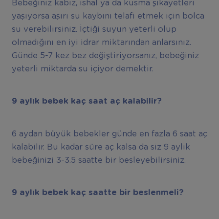
Bebeğiniz kabız, ishal ya da kusma şikayetleri
yaşıyorsa aşırı su kaybını telafi etmek için bolca
su verebilirsiniz. İçtiği suyun yeterli olup
olmadığını en iyi idrar miktarından anlarsınız.
Günde 5-7 kez bez değiştiriyorsanız, bebeğiniz
yeterli miktarda su içiyor demektir.
9 ayl
ı
k bebek ka
ç
saat a
ç
kalabilir?
6 aydan büyük bebekler günde en fazla 6 saat aç
kalabilir. Bu kadar süre aç kalsa da siz 9 aylık
bebeğinizi 3-3.5 saatte bir besleyebilirsiniz.
9 ayl
ı
k bebek ka
ç
saatte bir beslenmeli?