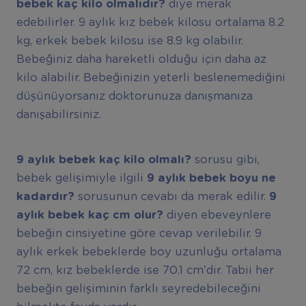
bebek ka
ç
kilo olmal
ı
d
ı
r?
diye merak
edebilirler. 9 aylık kız bebek kilosu ortalama 8.2
kg, erkek bebek kilosu ise 8.9 kg olabilir.
Bebeğiniz daha hareketli olduğu için daha az
kilo alabilir. Bebeğinizin yeterli beslenemediğini
düşünüyorsanız doktorunuza danışmanıza
danışabilirsiniz.
9
ayl
ı
k bebek ka
ç
kilo olmal
ı
?
sorusu gibi,
bebek gelişimiyle ilgili
9 ayl
ı
k bebek boyu ne
kadard
ı
r?
sorusunun cevabı da merak edilir.
9
ayl
ı
k bebek kaç cm olur?
diyen ebeveynlere
bebeğin cinsiyetine göre cevap verilebilir. 9
aylık erkek bebeklerde boy uzunluğu ortalama
72 cm, kız bebeklerde ise 70.1 cm’dir. Tabii her
bebeğin gelişiminin farklı seyredebileceğini