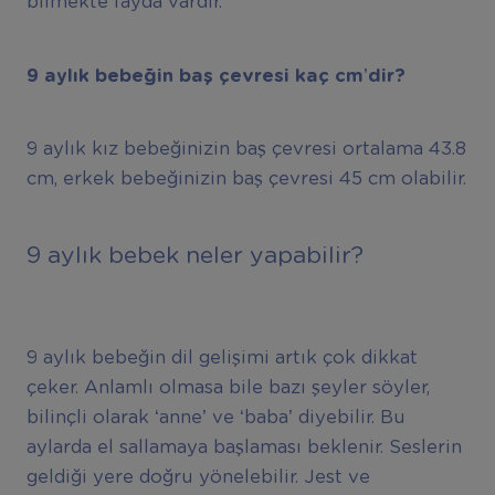
bilmekte fayda vardır.
9
ayl
ı
k bebe
ğ
in ba
ş
ç
evresi kaç cm’dir?
9 aylık kız bebeğinizin baş çevresi ortalama 43.8
cm, erkek bebeğinizin baş çevresi 45 cm olabilir.
9 aylık bebek neler yapabilir?
9 aylık bebeğin dil gelişimi artık çok dikkat
çeker. Anlamlı olmasa bile bazı şeyler söyler,
bilinçli olarak ‘anne’ ve ‘baba’ diyebilir. Bu
aylarda el sallamaya başlaması beklenir. Seslerin
geldiği yere doğru yönelebilir. Jest ve