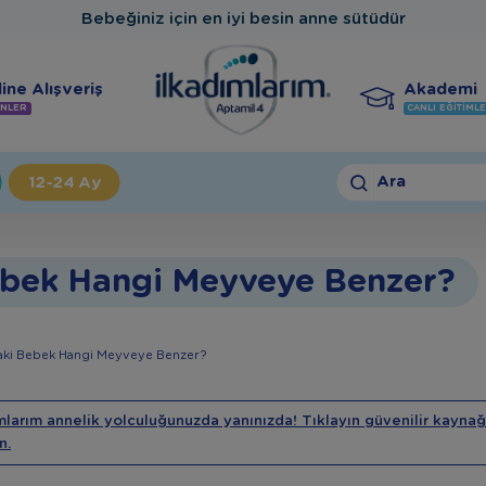
Bebeğiniz için en iyi besin anne sütüdür
ine Alışveriş
Akademi
NLER
CANLI EĞITIML
Ara
12-24 Ay
ebek Hangi Meyveye Benzer?
aki Bebek Hangi Meyveye Benzer?
mlarım annelik yolculuğunuzda yanınızda! Tıklayın güvenilir kaynağ
n.