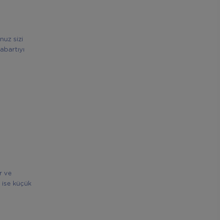
nuz sizi
abartıyı
r ve
 ise küçük