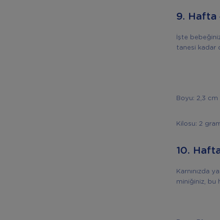
9. Hafta
İşte bebeğini
tanesi kadar 
Boyu: 2,3 cm
Kilosu: 2 gra
10. Haft
Karnınızda yaş
miniğiniz, bu 