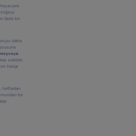
 heyecanlı
ttiğiniz
 farklı bir
ğunuzu daha
orusuna
i meyveye
ip edebilir,
izin hangi
3. haftadan
humundan bir
akip