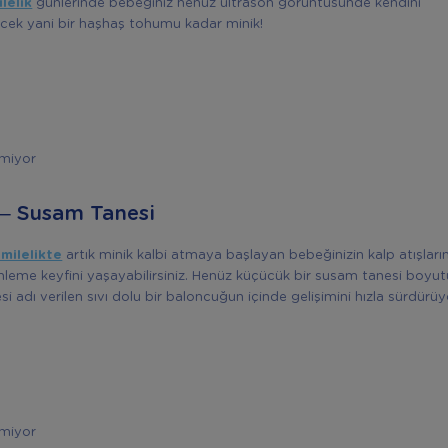
lelik
günlerinde bebeğiniz henüz ultrason görüntüsünde kendini
ek yani bir haşhaş tohumu kadar minik!
emiyor
 – Susam Tanesi
amilelikte
artık minik kalbi atmaya başlayan bebeğinizin kalp atışların
nleme keyfini yaşayabilirsiniz. Henüz küçücük bir susam tanesi boyu
 adı verilen sıvı dolu bir baloncuğun içinde gelişimini hızla sürdürüy
emiyor