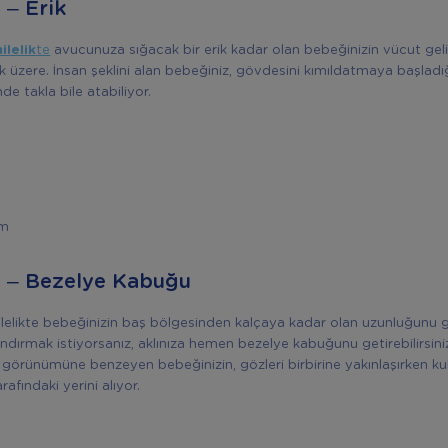
 – Erik
ilelik
te
avucunuza sığacak bir erik kadar olan bebeğinizin vücut geli
zere. İnsan şeklini alan bebeğiniz, gövdesini kımıldatmaya başladığ
nde takla bile atabiliyor.
am
a – Bezelye Kabuğu
ilelikte bebeğinizin baş bölgesinden kalçaya kadar olan uzunluğunu
dırmak istiyorsanız, aklınıza hemen bezelye kabuğunu getirebilirsini
 görünümüne benzeyen bebeğinizin, gözleri birbirine yakınlaşırken kul
rafındaki yerini alıyor.