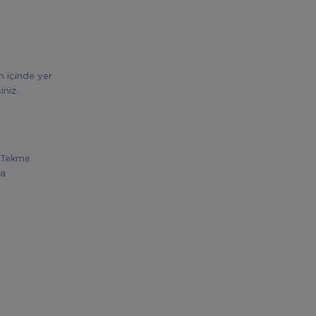
n içinde yer
siniz.
. Tekme
ha