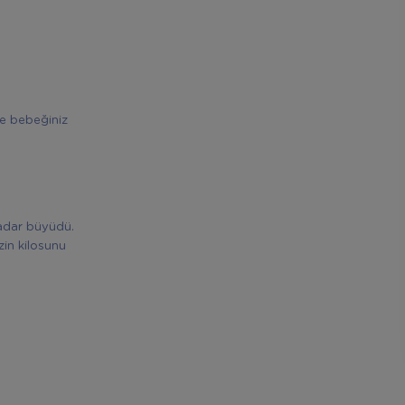
çte bebeğiniz
kadar büyüdü.
in kilosunu