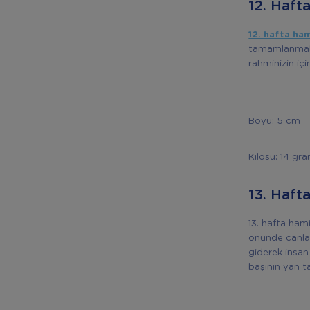
12. Hafta
12. hafta ham
tamamlanmak ü
rahminizin içi
Boyu: 5 cm
Kilosu: 14 gr
13. Haft
13. hafta ham
önünde canlan
giderek insan
başının yan ta