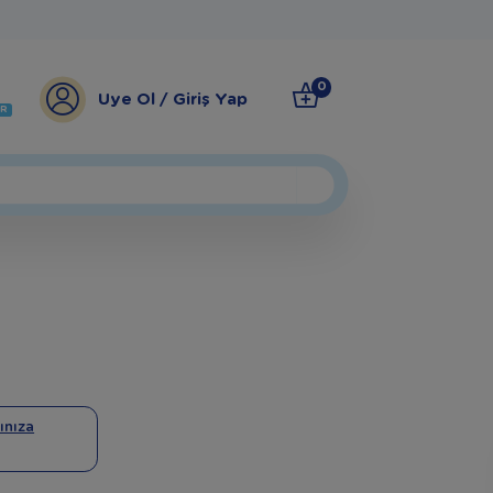
0
Üye Ol / Giriş Yap
ER
ınıza