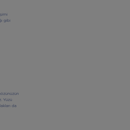
şimi
ı gibi
 gözünüzün
z. Yüzü
akları da