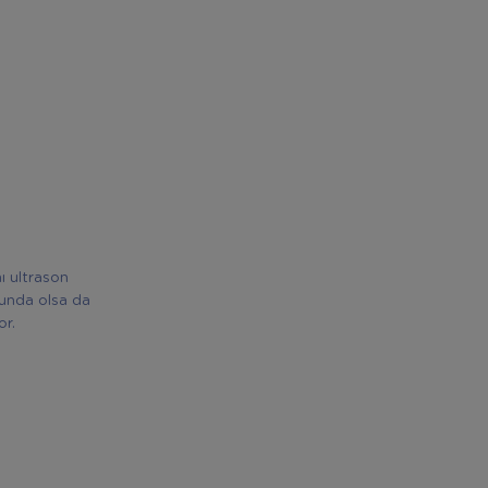
ı ultrason
tunda olsa da
or.