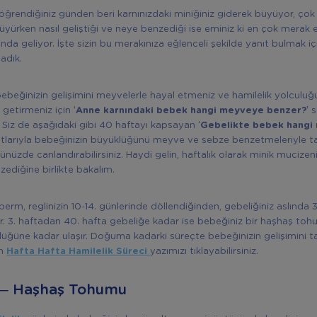
i öğrendiğiniz günden beri karnınızdaki miniğiniz giderek büyüyor, çok
üyürken nasıl geliştiği ve neye benzediği ise eminiz ki en çok merak e
nda geliyor. İşte sizin bu merakınıza eğlenceli şekilde yanıt bulmak için
adık.
bebeğinizin gelişimini meyvelerle hayal etmeniz ve hamilelik yolculu
e getirmeniz için ‘
Anne karnındaki bebek hangi meyveye benzer?’
s
 Siz de aşağıdaki gibi 40 haftayı kapsayan
‘Gebelikte bebek hang
nıtlarıyla bebeğinizin büyüklüğünü meyve ve sebze benzetmeleriyle tak
ünüzde canlandırabilirsiniz. Haydi gelin, haftalık olarak minik mucizen
diğine birlikte bakalım.
erm, reglinizin 10-14. günlerinde döllendiğinden, gebeliğiniz aslında 
ar. 3. haftadan 40. hafta gebeliğe kadar ise bebeğiniz bir haşhaş to
üğüne kadar ulaşır. Doğuma kadarki süreçte bebeğinizin gelişimini t
in
Hafta Hafta Hamilelik Süreci
yazımızı tıklayabilirsiniz.
a – Haşhaş Tohumu