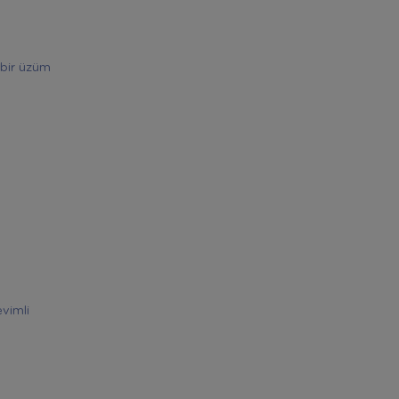
 bir üzüm
evimli