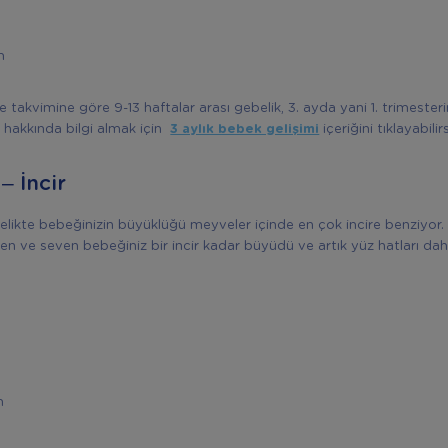
m
e takvimine göre 9-13 haftalar arası gebelik, 3. ayda yani 1. trimesteri
z hakkında bilgi almak için
3 aylık bebek gelişimi
içeriğini tıklayabilir
 – İncir
ilelikte bebeğinizin büyüklüğü meyveler içinde en çok incire benziyor
n ve seven bebeğiniz bir incir kadar büyüdü ve artık yüz hatları da
m