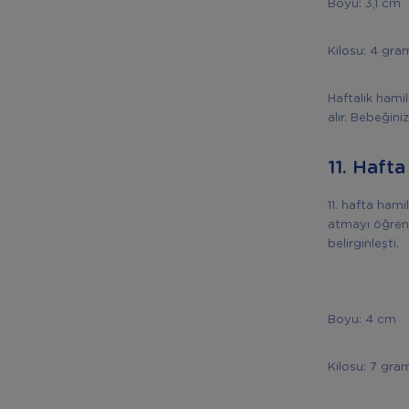
Boyu: 3,1 cm
Kilosu: 4 gra
Haftalık hamil
alır. Bebeğini
11. Hafta
11. hafta ham
atmayı öğrene
belirginleşti.
Boyu: 4 cm
Kilosu: 7 gra