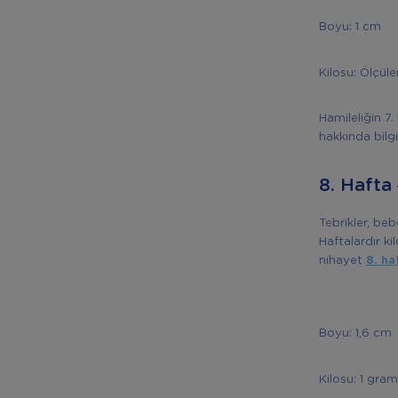
Boyu: 1 cm
Kilosu: Ölçül
Hamileliğin 7.
hakkında bilg
8. Hafta
Tebrikler, be
Haftalardır k
nihayet
8. ha
Boyu: 1,6 cm
Kilosu: 1 gra