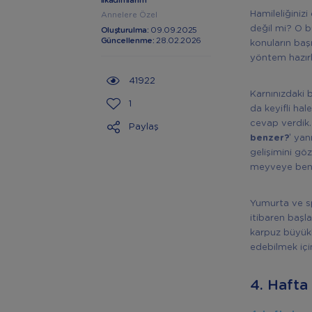
İlkadımlarım
Hamileliğiniz
Annelere Özel
değil mi? O b
Oluşturulma:
09.09.2025
Güncellenme:
28.02.2026
konuların başı
yöntem hazırl
41922
Karnınızdaki 
1
da keyifli hal
cevap verdik.
Paylaş
benzer?
’ ya
gelişimini göz
meyveye benze
Yumurta ve sp
itibaren başl
karpuz büyükl
edebilmek iç
4. Haft