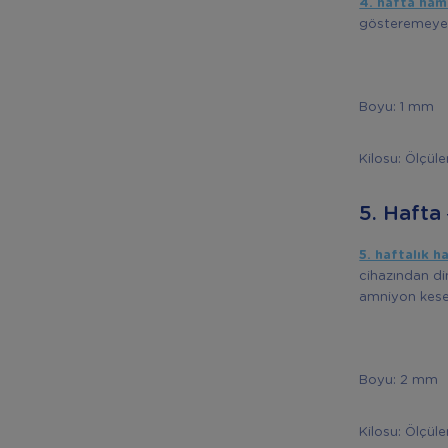
4. hafta hami
gösteremeyec
Boyu: 1 mm
Kilosu: Ölçül
5. Hafta
5. haftalık h
cihazından di
amniyon kesesi
Boyu: 2 mm
Kilosu: Ölçül