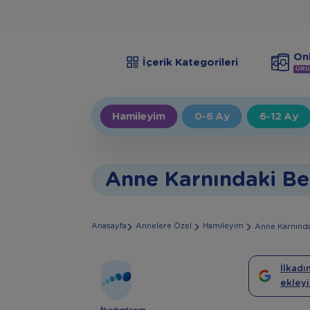
Onl
İçerik Kategorileri
ÜRÜ
Hamileyim
0-6 Ay
6-12 Ay
Anne Karnındaki B
Anasayfa
Annelere Özel
Hamileyim
Anne Karnınd
İlkadı
ekleyi