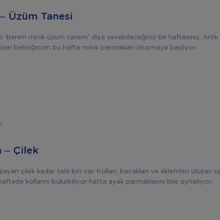
 – Üzüm Tanesi
zi ‘benim minik üzüm tanem’ diye sevebileceğiniz bir haftasınız. Artık
olan bebeğinizin bu hafta minik parmakları oluşmaya başlıyor.
m
a – Çilek
ayan çilek kadar tatlı biri var. Kolları, bacakları ve eklemleri oluşan s
haftada kollarını bükebiliyor hatta ayak parmaklarını bile oynatıyor.