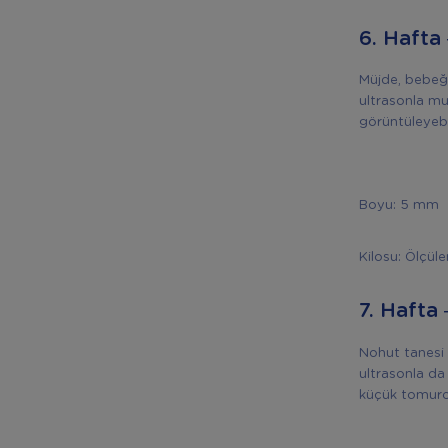
6. Hafta
Müjde, bebeğ
ultrasonla mu
görüntüleyebil
Boyu: 5 mm
Kilosu: Ölçül
7. Hafta
Nohut tanesi 
ultrasonla da
küçük tomu