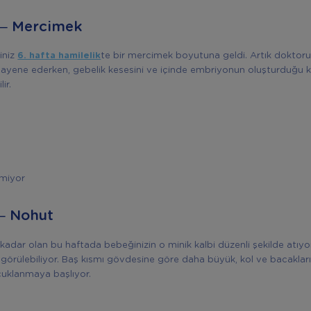
 – Mercimek
iniz
6. hafta hamilelik
te bir mercimek boyutuna geldi. Artık doktoru
ayene ederken, gebelik kesesini ve içinde embriyonun oluşturduğu k
ir.
emiyor
 – Nohut
kadar olan bu haftada bebeğinizin o minik kalbi düzenli şekilde atıyo
 görülebiliyor. Baş kısmı gövdesine göre daha büyük, kol ve bacakları
rcuklanmaya başlıyor.