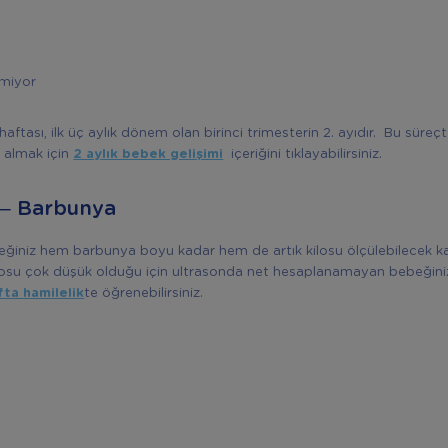
emiyor
 haftası, ilk üç aylık dönem olan birinci trimesterin 2. ayıdır. Bu süre
i almak için
2 aylık bebek gelişimi
içeriğini tıklayabilirsiniz.
 – Barbunya
beğiniz hem barbunya boyu kadar hem de artık kilosu ölçülebilecek 
ilosu çok düşük olduğu için ultrasonda net hesaplanamayan bebeğiniz
fta hamilelik
te öğrenebilirsiniz.
m