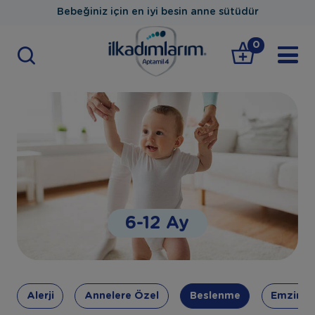
Bebeğiniz için en iyi besin anne sütüdür
0
6-12 Ay
Alerji
Annelere Özel
Beslenme
Emzirm