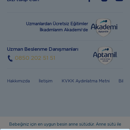
Uzmanlardan Ücretsiz Eğitimler
İlkadımlarım Akademi’de
Uzman Beslenme Danışmanları
0850 202 51 51
Hakkımızda
İletişim
KVKK Aydınlatma Metni
Bilgi
Bebeğiniz için en uygun besin anne sütüdür. Anne sütü ile