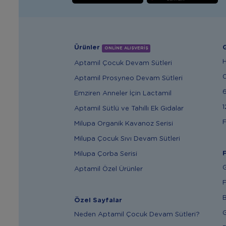
Ürünler
G
ONLİNE ALIŞVERİŞ
Aptamil Çocuk Devam Sütleri
Aptamil Prosyneo Devam Sütleri
6
Emziren Anneler İçin Lactamil
1
Aptamil Sütlü ve Tahıllı Ek Gıdalar
F
Milupa Organik Kavanoz Serisi
Milupa Çocuk Sıvı Devam Sütleri
F
Milupa Çorba Serisi
G
Aptamil Özel Ürünler
F
B
Özel Sayfalar
G
Neden Aptamil Çocuk Devam Sütleri?