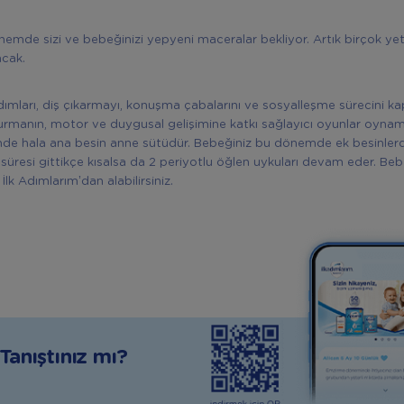
dönemde sizi ve bebeğinizi yepyeni maceralar bekliyor. Artık birçok ye
acak.
ımları, diş çıkarmayı, konuşma çabalarını ve sosyalleşme sürecini kap
 kurmanın, motor ve duygusal gelişimine katkı sağlayıcı oyunlar oyna
de hala ana besin anne sütüdür. Bebeğiniz bu dönemde ek besinlerde
süresi gittikçe kısalsa da 2 periyotlu öğlen uykuları devam eder. Beb
a İlk Adımlarım’dan alabilirsiniz.
anıştınız mı?