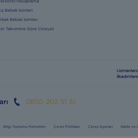
ersentil Hesaplama
ız Bebek İsimleri
rkek Bebek İsimleri
in Takvimine Göre Cinsiyet
Uzmanlard
İlkadımla
arı
0850 202 51 51
Bilgi Toplumu Hizmetleri
Çerez Politikası
Çerez Ayarları
Kalite ve