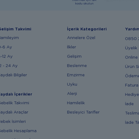
elişim Takvimi
İçerik Kategorileri
Yardı
Hamileyim
Annelere Özel
0850 2
0-6 Ay
İlkler
Üyelik
-12 Ay
Gelişim
Online 
2 - 24 Ay
Beslenme
Ürün S
aydalı Bilgiler
Emzirme
Ödem
Uyku
Fatura
Alerji
aydalı İçerikler
Hediye
ebelik Takvimi
Hamilelik
İade
aydalı Araçlar
Besleyici Tarifler
Teslim
ebek İsimleri
İade T
ebelik Hesaplama