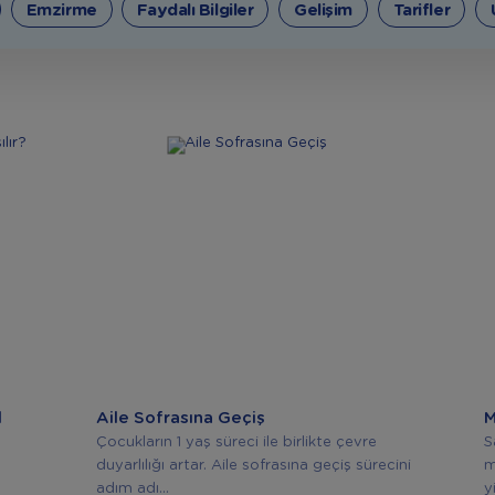
Emzirme
Faydalı Bilgiler
Gelişim
Tarifler
l
Aile Sofrasına Geçiş
M
Çocukların 1 yaş süreci ile birlikte çevre
S
duyarlılığı artar. Aile sofrasına geçiş sürecini
m
adım adı...
y