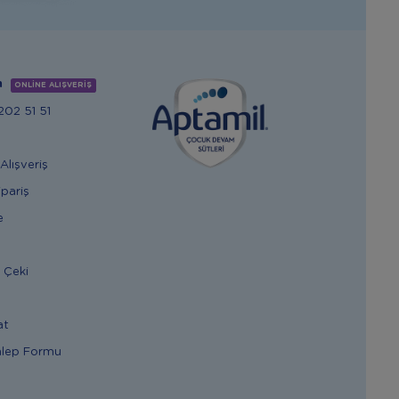
m
ONLİNE ALIŞVERİŞ
02 51 51
Alışveriş
ipariş
e
 Çeki
at
alep Formu