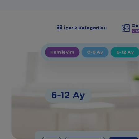
Onl
İçerik Kategorileri
ÜRÜ
Hamileyim
0-6 Ay
6-12 Ay
6-12 Ay