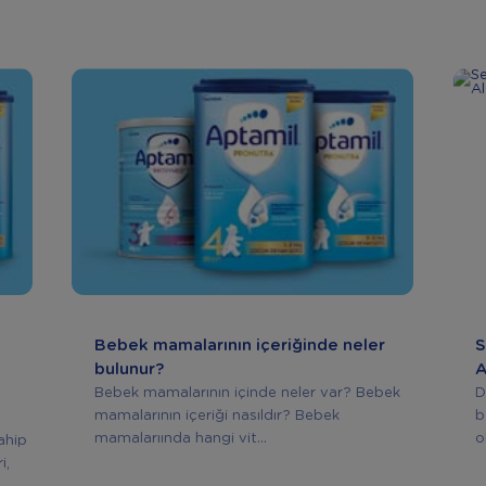
Bebek mamalarının içeriğinde neler
S
bulunur?
A
Bebek mamalarının içinde neler var? Bebek
D
mamalarının içeriği nasıldır? Bebek
b
mamalarıında hangi vit...
o
ahip
i,