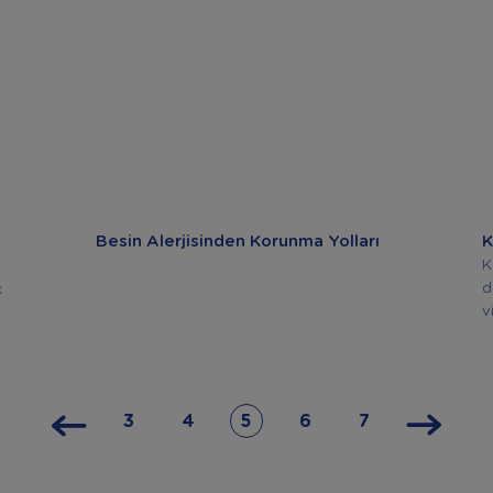
Besin Alerjisinden Korunma Yolları
K
K
d
k
v
3
4
5
6
7