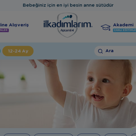
Bebeğiniz için en iyi besin anne sütüdür
ine Alışveriş
Akademi
NLER
CANLI EĞITIML
Ara
12-24 Ay