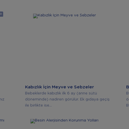
EO
Kabızlık İçin Meyve ve Sebzeler
B
Bebeklerde kabızlık ilk 6 ay (anne sütü
B
nız
döneminde) nadiren görülür. Ek gıdaya geçiş
ö
ile birlikte ise...
B