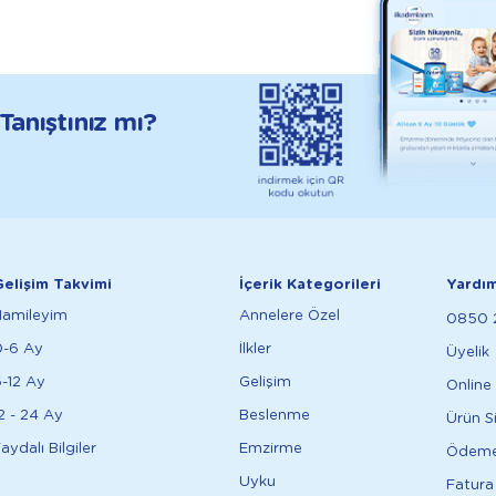
anıştınız mı?
elişim Takvimi
İçerik Kategorileri
Yardı
Hamileyim
Annelere Özel
0850 2
0-6 Ay
İlkler
Üyelik
-12 Ay
Gelişim
Online 
2 - 24 Ay
Beslenme
Ürün S
aydalı Bilgiler
Emzirme
Ödem
Uyku
Fatura