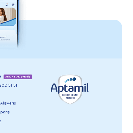
m
ONLİNE ALIŞVERİŞ
02 51 51
Alışveriş
ipariş
e