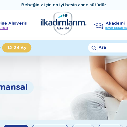
Bebeğiniz için en iyi besin anne sütüdür
ine Alışveriş
Akademi
NLER
CANLI EĞITIML
Ara
12-24 Ay
amansal