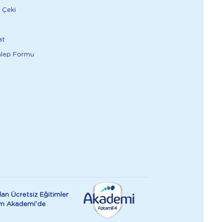
 Çeki
at
alep Formu
an Ücretsiz Eğitimler
rım Akademi’de