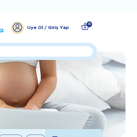
0
Üye Ol / Giriş Yap
ER