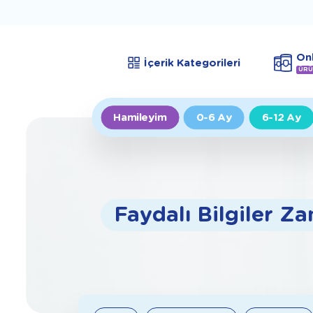
Onl
İçerik Kategorileri
ÜRÜ
Hamileyim
0-6 Ay
6-12 Ay
Faydalı Bilgiler Z