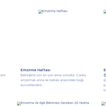
Emzirme Haftası
E
Ö
sini
Bebeğiniz için en iyisi anne sütüdür. Çünkü
emzirmek anne ile bebek arasındaki bağı
E
kuvvetlendirir....
b
h