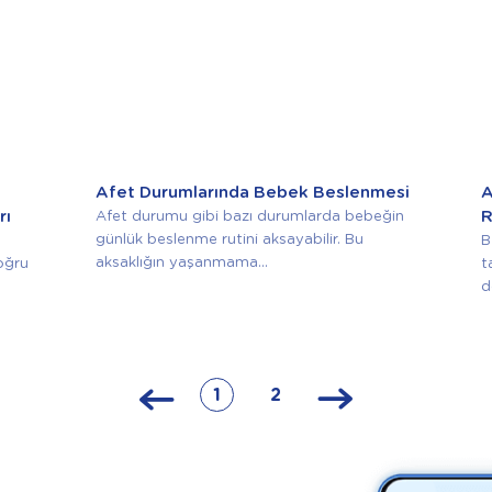
Afet Durumlarında Bebek Beslenmesi
A
rı
R
Afet durumu gibi bazı durumlarda bebeğin
günlük beslenme rutini aksayabilir. Bu
B
aksaklığın yaşanmama...
oğru
t
d
1
2