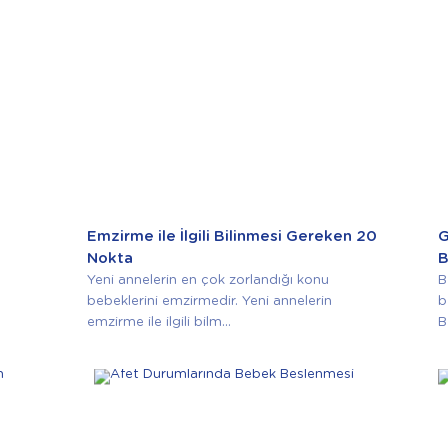
Emzirme ile İlgili Bilinmesi Gereken 20
G
Nokta
B
Yeni annelerin en çok zorlandığı konu
B
bebeklerini emzirmedir. Yeni annelerin
b
emzirme ile ilgili bilm...
B