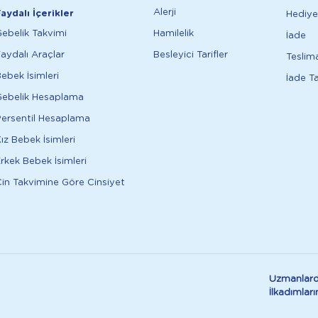
Alerji
aydalı İçerikler
Hediye
ebelik Takvimi
Hamilelik
İade
aydalı Araçlar
Besleyici Tarifler
Teslim
ebek İsimleri
İade T
ebelik Hesaplama
ersentil Hesaplama
ız Bebek İsimleri
rkek Bebek İsimleri
in Takvimine Göre Cinsiyet
Uzmanlard
İlkadımla