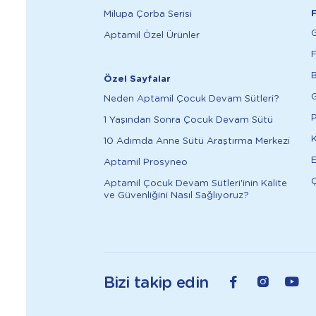
F
Milupa Çorba Serisi
G
Aptamil Özel Ürünler
F
B
Özel Sayfalar
G
Neden Aptamil Çocuk Devam Sütleri?
P
1 Yaşından Sonra Çocuk Devam Sütü
K
10 Adımda Anne Sütü Araştırma Merkezi
E
Aptamil Prosyneo
Ç
Aptamil Çocuk Devam Sütleri'inin Kalite
ve Güvenliğini Nasıl Sağlıyoruz?
Bizi takip edin