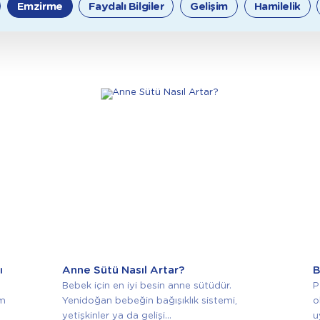
Emzirme
Faydalı Bilgiler
Gelişim
Hamilelik
ı
Anne Sütü Nasıl Artar?
B
Bebek için en iyi besin anne sütüdür.
P
em
Yenidoğan bebeğin bağışıklık sistemi,
o
yetişkinler ya da gelişi...
u